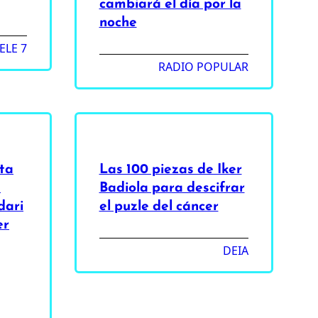
cambiará el día por la
noche
ELE 7
RADIO POPULAR
eta
Las 100 piezas de Iker
a
Badiola para descifrar
dari
el puzle del cáncer
er
DEIA