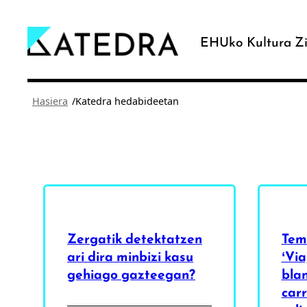
Joan
edukira
EHUko Kultura Zi
/
Hasiera
Katedra hedabideetan
Zergatik detektatzen
Tema
ari dira minbizi kasu
‘Via
gehiago gazteegan?
blan
carr