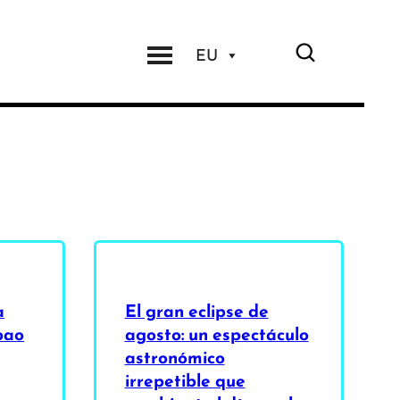
EU
a
El gran eclipse de
bao
agosto: un espectáculo
astronómico
irrepetible que