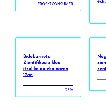
ecli
EROSKI CONSUMER
Bidebarrieta
Neg
Zientifikoa zikloa
zien
itzuliko da ekainaren
zen
17an
DEIA