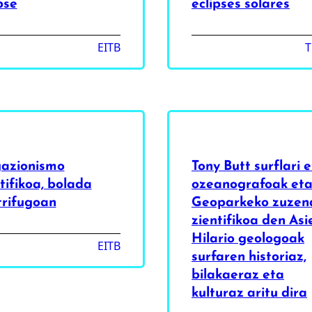
pse
eclipses solares
EITB
T
azionismo
Tony Butt surflari 
tifikoa, bolada
ozeanografoak et
trifugoan
Geoparkeko zuzen
zientifikoa den Asi
Hilario geologoak
EITB
surfaren historiaz,
bilakaeraz eta
kulturaz aritu dira