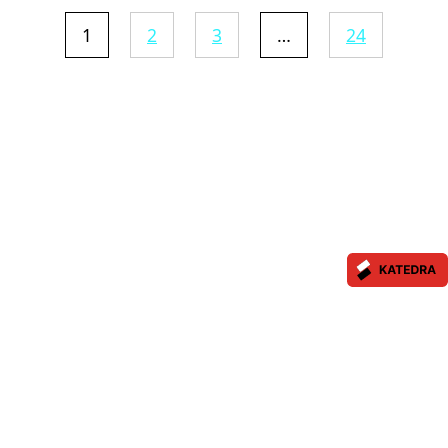
1
2
3
…
24