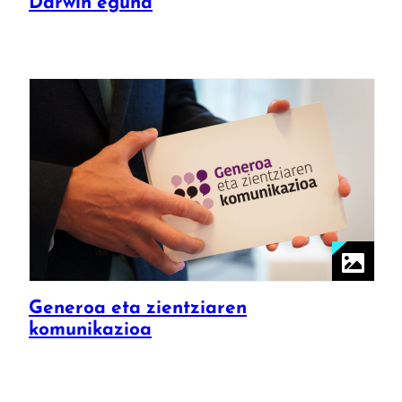
Darwin eguna
Generoa eta zientziaren
komunikazioa