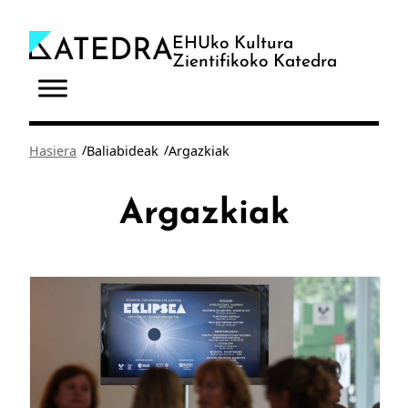
Joan
edukira
EHUko Kultura
Zientifikoko Katedra
/
/
Hasiera
Baliabideak
Argazkiak
Argazkiak