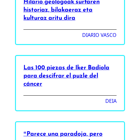
Hilario geologoak surfaren
historiaz, bilakaeraz eta
kulturaz aritu dira
DIARIO VASCO
Las 100 piezas de Iker Badiola
para descifrar el puzle del
cáncer
DEIA
“Parece una paradoja, pero