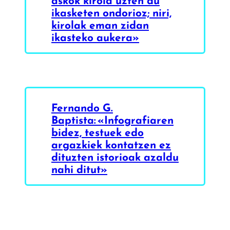
askok kirola uzten du
ikasketen ondorioz; niri,
kirolak eman zidan
ikasteko aukera»
Fernando G.
Baptista: «Infografiaren
bidez, testuek edo
argazkiek kontatzen ez
dituzten istorioak azaldu
nahi ditut»