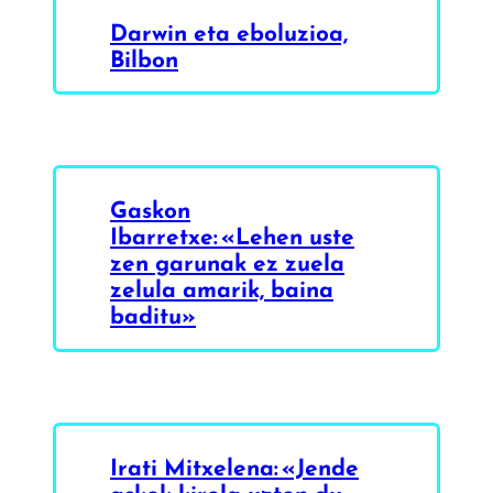
Darwin eta eboluzioa,
Bilbon
Gaskon
Ibarretxe: «Lehen uste
zen garunak ez zuela
zelula amarik, baina
baditu»
Irati Mitxelena: «Jende