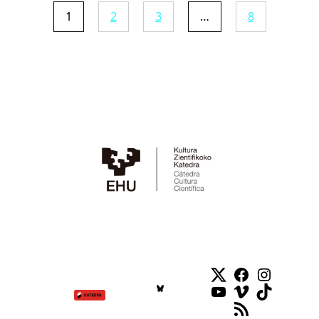
1
2
3
…
8
Twitter
Facebook
Instag
YouTube
Vimeo
TikTok
RSS Feed