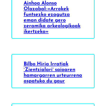
Ainhoa Alonso
Olazabal: «Arrokek
funtsezko ezagutza
eman didate gero
zeramika arkeologikoak
ikertzeko»
Bilbo Hiria Irratiak
‘Zientzialari’ saioaren
hamargarren urteurrena
ospatuko du gaur