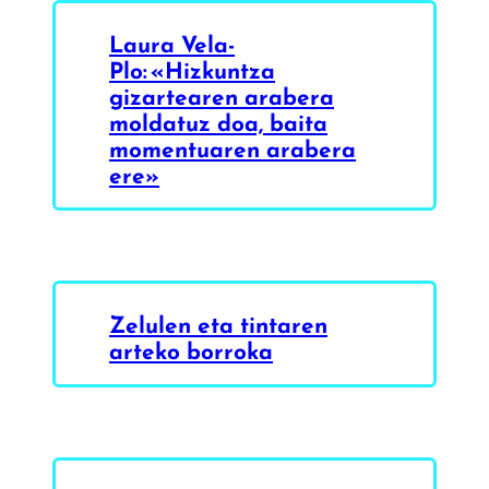
Laura Vela-
Plo: «Hizkuntza
gizartearen arabera
moldatuz doa, baita
momentuaren arabera
ere»
Zelulen eta tintaren
arteko borroka