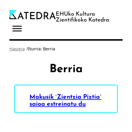
Joan
edukira
EHUko Kultura
Zientifikoko Katedra
/
Hasiera
Iturria: Berria
Berria
Makusik ‘Zientzia Piztia’
saioa estreinatu du