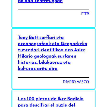
bolada zentrifugoan
EITB
Tony Butt surflari eta
ozeanografoak eta Geoparkeko
zuzendari zientifikoa den Asier
Hilario geologoak surfaren
historiaz, bilakaeraz eta
kulturaz aritu dira
DIARIO VASCO
Las 100 piezas de Iker Badiola
para descifrar el puzle del