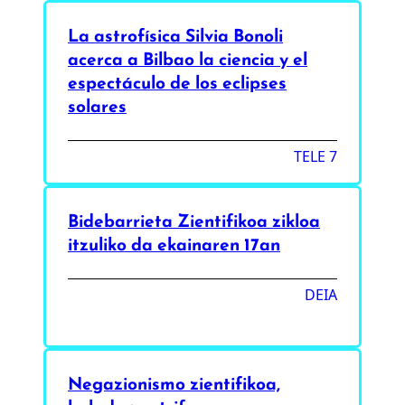
La astrofísica Silvia Bonoli
acerca a Bilbao la ciencia y el
espectáculo de los eclipses
solares
TELE 7
Bidebarrieta Zientifikoa zikloa
itzuliko da ekainaren 17an
DEIA
Negazionismo zientifikoa,