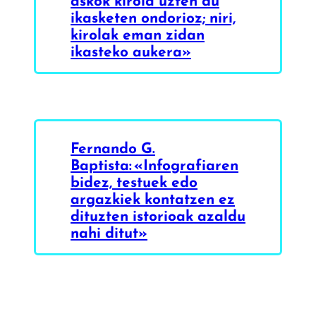
askok kirola uzten du
ikasketen ondorioz; niri,
kirolak eman zidan
ikasteko aukera»
Fernando G.
Baptista: «Infografiaren
bidez, testuek edo
argazkiek kontatzen ez
dituzten istorioak azaldu
nahi ditut»