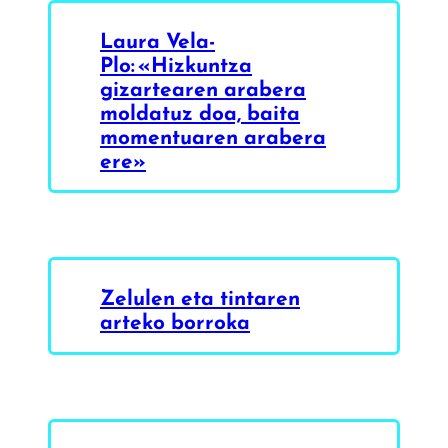
Laura Vela-
Plo: «Hizkuntza
gizartearen arabera
moldatuz doa, baita
momentuaren arabera
ere»
Zelulen eta tintaren
arteko borroka