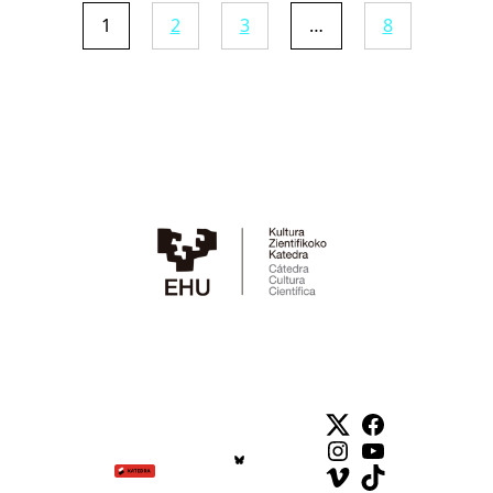
1
2
3
…
8
Twitter
Facebook
Instagram
YouTube
Vimeo
TikTok