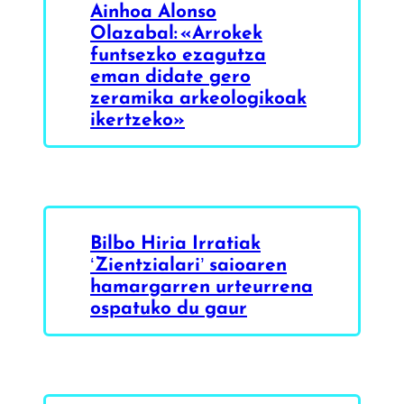
Ainhoa Alonso
Olazabal: «Arrokek
funtsezko ezagutza
eman didate gero
zeramika arkeologikoak
ikertzeko»
Bilbo Hiria Irratiak
‘Zientzialari’ saioaren
hamargarren urteurrena
ospatuko du gaur