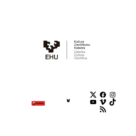
Twitter
Facebook
Instag
YouTube
Vimeo
TikTok
RSS Feed