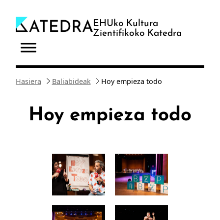
Joan
edukira
EHUko Kultura
Zientifikoko Katedra
Hasiera
Baliabideak
Hoy empieza todo
Hoy empieza todo