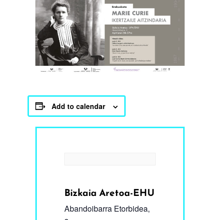
Add to calendar
Bizkaia Aretoa-EHU
Abandoibarra Etorbidea,