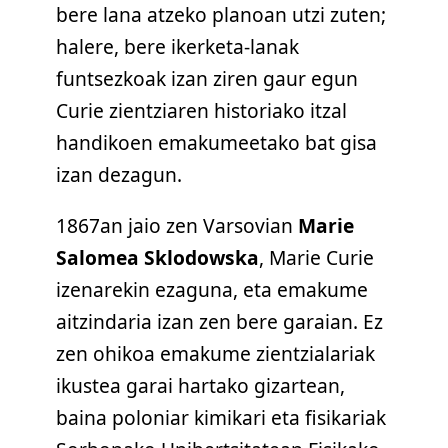
bere lana atzeko planoan utzi zuten;
halere, bere ikerketa-lanak
funtsezkoak izan ziren gaur egun
Curie zientziaren historiako itzal
handikoen emakumeetako bat gisa
izan dezagun.
1867an jaio zen Varsovian
Marie
Salomea Sklodowska
, Marie Curie
izenarekin ezaguna, eta emakume
aitzindaria izan zen bere garaian. Ez
zen ohikoa emakume zientzialariak
ikustea garai hartako gizartean,
baina poloniar kimikari eta fisikariak