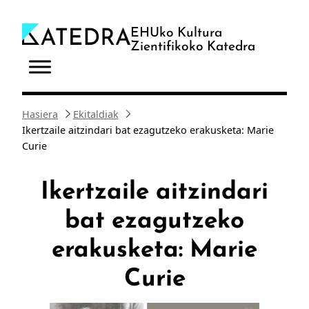
Joan
edukira
EHUko Kultura
Zientifikoko Katedra
Hasiera
Ekitaldiak
Ikertzaile aitzindari bat ezagutzeko erakusketa: Marie
Curie
Ikertzaile aitzindari
bat ezagutzeko
erakusketa: Marie
Curie