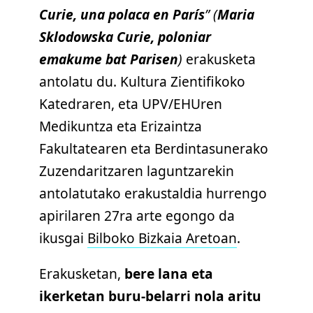
Curie, una polaca en París
” (
Maria
Sklodowska Curie, poloniar
emakume bat Parisen
)
erakusketa
antolatu du. Kultura Zientifikoko
Katedraren, eta UPV/EHUren
Medikuntza eta Erizaintza
Fakultatearen eta Berdintasunerako
Zuzendaritzaren laguntzarekin
antolatutako erakustaldia hurrengo
apirilaren 27ra arte egongo da
ikusgai
Bilboko Bizkaia Aretoan
.
Erakusketan,
bere lana eta
ikerketan buru-belarri nola aritu