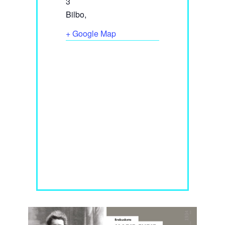
3
Bilbo
,
+ Google Map