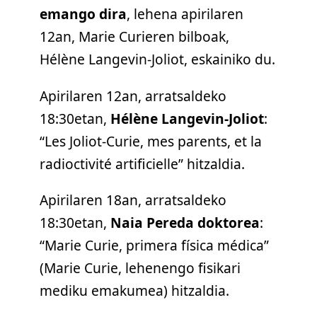
emango dira
, lehena apirilaren
12an, Marie Curieren bilboak,
Hélène Langevin-Joliot, eskainiko du.
Apirilaren 12an, arratsaldeko
18:30etan,
Hélène Langevin-Joliot
:
“Les Joliot-Curie, mes parents, et la
radioctivité artificielle” hitzaldia.
Apirilaren 18an, arratsaldeko
18:30etan,
Naia Pereda doktorea
:
“Marie Curie, primera física médica”
(Marie Curie, lehenengo fisikari
mediku emakumea) hitzaldia.