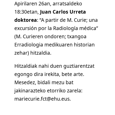
Apirilaren 26an, arratsaldeko
18:30etan,
Juan Carlos Urreta
doktorea
: “A partir de M. Curie; una
excursión por la Radiología médica”
(M. Curieren ondoren; txangoa
Erradiologia medikuaren historian
zehar) hitzaldia.
Hitzaldiak nahi duen guztiarentzat
egongo dira irekita, bete arte.
Mesedez, bidali mezu bat
jakinarazteko etorriko zarela:
mariecurie.fct@ehu.eus.