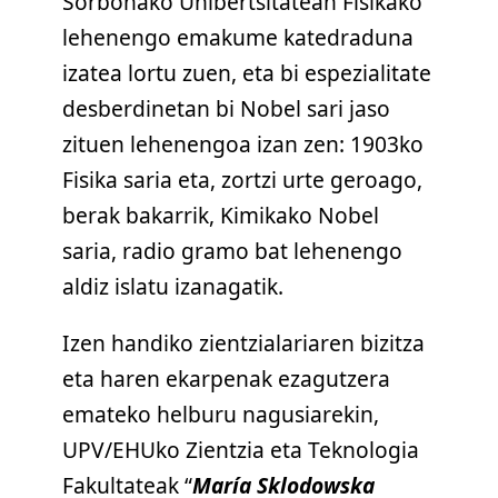
Sorbonako Unibertsitatean Fisikako
lehenengo emakume katedraduna
izatea lortu zuen, eta bi espezialitate
desberdinetan bi Nobel sari jaso
zituen lehenengoa izan zen: 1903ko
Fisika saria eta, zortzi urte geroago,
berak bakarrik, Kimikako Nobel
saria, radio gramo bat lehenengo
aldiz islatu izanagatik.
Izen handiko zientzialariaren bizitza
eta haren ekarpenak ezagutzera
emateko helburu nagusiarekin,
UPV/EHUko Zientzia eta Teknologia
Fakultateak “
María Sklodowska