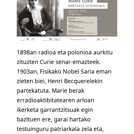
1898an radioa eta polonioa aurkitu
zituzten Curie senar-emazteek.
1903an, Fisikako Nobel Saria eman
zieten biei, Henri Becquerelekin
partekatuta. Marie berak
erradioaktibitatearen arloan
ikerketa garrantzitsuak egin
bazituen ere, garai hartako
testuinguru patriarkala zela eta,