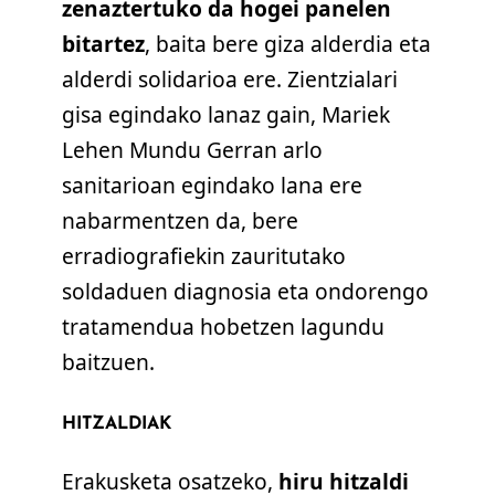
zen
aztertuko da hogei panelen
bitartez
, baita bere giza alderdia eta
alderdi solidarioa ere. Zientzialari
gisa egindako lanaz gain, Mariek
Lehen Mundu Gerran arlo
sanitarioan egindako lana ere
nabarmentzen da, bere
erradiografiekin zauritutako
soldaduen diagnosia eta ondorengo
tratamendua hobetzen lagundu
baitzuen.
HITZALDIAK
Erakusketa osatzeko,
hiru hitzaldi