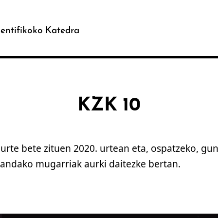
entifikoko Katedra
KZK 10
urte bete zituen 2020. urtean eta, ospatzeko,
gun
izandako mugarriak aurki daitezke bertan.