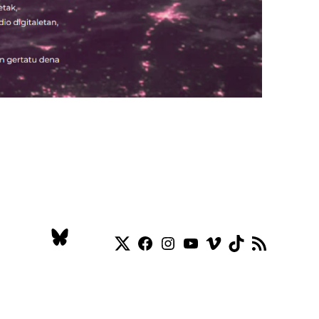
Twitter
Facebook
Instagram
YouTube
Vimeo
TikTok
RSS Feed