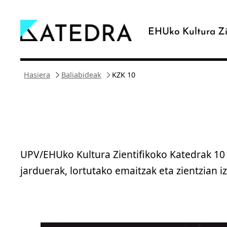
Joan
edukira
EHUko Kultura Zi
Hasiera
Baliabideak
KZK 10
UPV/EHUko Kultura Zientifikoko Katedrak 10 
jarduerak, lortutako emaitzak eta zientzian 