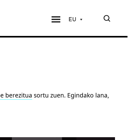
EU
e berezitua
sortu zuen. Egindako lana,