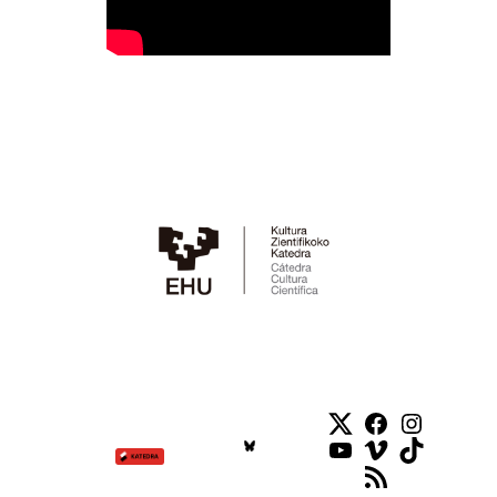
Twitter
Facebook
Instag
YouTube
Vimeo
TikTok
RSS Feed