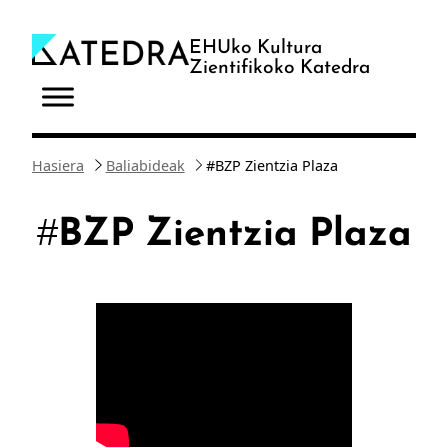
Joan
edukira
EHUko Kultura
Zientifikoko Katedra
Hasiera
Baliabideak
#BZP Zientzia Plaza
#BZP Zientzia Plaza