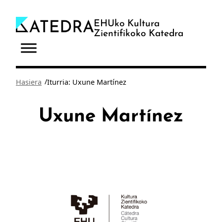
Joan
edukira
EHUko Kultura
Zientifikoko Katedra
/
Hasiera
Iturria: Uxune Martínez
Uxune Martínez