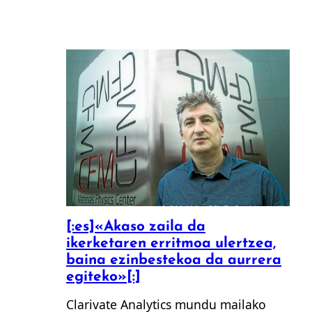
[:es]«Akaso zaila da
ikerketaren erritmoa ulertzea,
baina ezinbestekoa da aurrera
egiteko»[:]
Clarivate Analytics mundu mailako