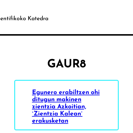
entifikoko Katedra
GAUR8
Egunero erabiltzen ohi
ditugun makinen
zientzia Azkoitian,
‘Zientzia Kalean’
erakusketan