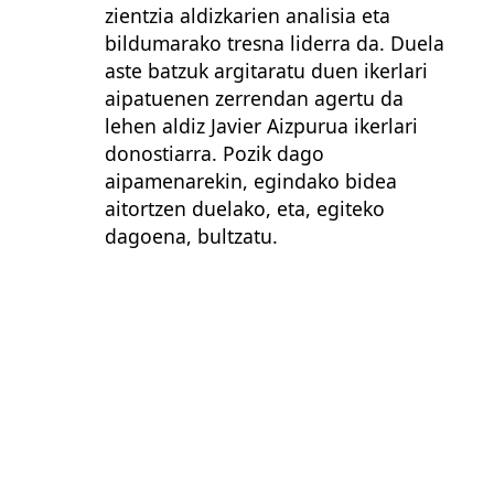
zientzia aldizkarien analisia eta
bildumarako tresna liderra da. Duela
aste batzuk argitaratu duen ikerlari
aipatuenen zerrendan agertu da
lehen aldiz Javier Aizpurua ikerlari
donostiarra. Pozik dago
aipamenarekin, egindako bidea
aitortzen duelako, eta, egiteko
dagoena, bultzatu.