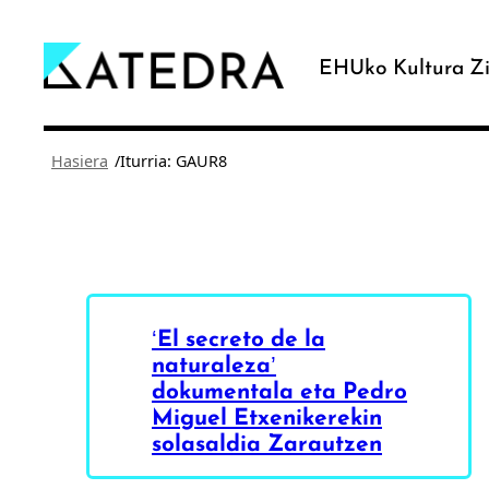
Joan
edukira
EHUko Kultura Zi
/
Hasiera
Iturria: GAUR8
‘El secreto de la
naturaleza’
dokumentala eta Pedro
Miguel Etxenikerekin
solasaldia Zarautzen