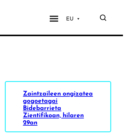
EU
Zaintzaileen ongizatea
gogoetagai
Bidebarrieta
Zientifikoan, hilaren
29an