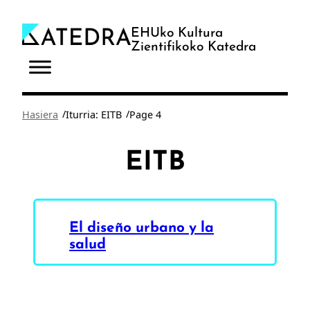
Joan
edukira
EHUko Kultura
Zientifikoko Katedra
/
/
Hasiera
Iturria: EITB
Page 4
EITB
El diseño urbano y la
salud