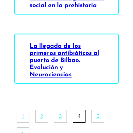
social en la prehistoria
La llegada de los
primeros antibióticos al
puerto de Bilbao.
Evolución y
Neurociencias
1
2
3
4
5