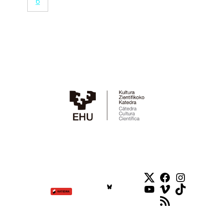
6
Twitter
Facebook
Instag
YouTube
Vimeo
TikTok
RSS Feed