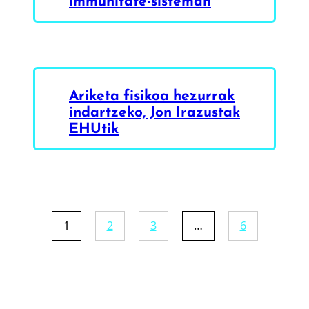
immunitate-sisteman
Ariketa fisikoa hezurrak
indartzeko, Jon Irazustak
EHUtik
1
2
3
…
6