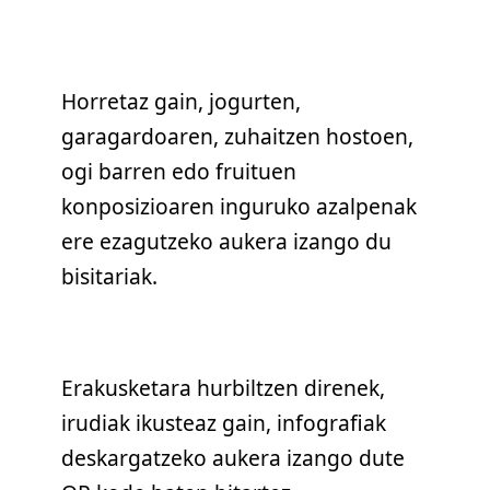
Horretaz gain, jogurten,
garagardoaren, zuhaitzen hostoen,
ogi barren edo fruituen
konposizioaren inguruko azalpenak
ere ezagutzeko aukera izango du
bisitariak.
Erakusketara hurbiltzen direnek,
irudiak ikusteaz gain, infografiak
deskargatzeko aukera izango dute