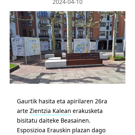
2024-04-10
Gaurtik hasita eta apirilaren 26ra
arte
Zientzia Kalean
erakusketa
bisitatu daiteke Beasainen.
Esposizioa Erauskin plazan dago