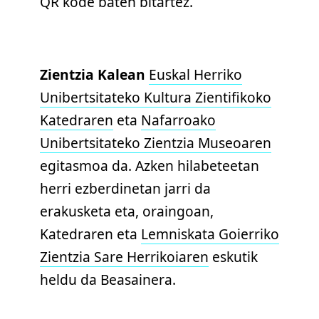
QR kode baten bitartez.
Zientzia Kalean
Euskal Herriko
Unibertsitateko Kultura Zientifikoko
Katedraren
eta
Nafarroako
Unibertsitateko Zientzia Museoaren
egitasmoa da. Azken hilabeteetan
herri ezberdinetan jarri da
erakusketa eta, oraingoan,
Katedraren eta
Lemniskata Goierriko
Zientzia Sare Herrikoiaren
eskutik
heldu da Beasainera.