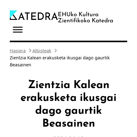
Joan
edukira
EHUko Kultura
Zientifikoko Katedra
Hasiera
Albisteak
Zientzia Kalean erakusketa ikusgai dago gaurtik
Beasainen
Zientzia Kalean
erakusketa ikusgai
dago gaurtik
Beasainen