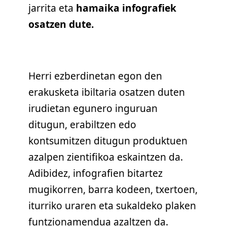
jarrita eta
hamaika infografiek
osatzen dute.
Herri ezberdinetan egon den
erakusketa ibiltaria osatzen duten
irudietan egunero inguruan
ditugun, erabiltzen edo
kontsumitzen ditugun produktuen
azalpen zientifikoa eskaintzen da.
Adibidez, infografien bitartez
mugikorren, barra kodeen, txertoen,
iturriko uraren eta sukaldeko plaken
funtzionamendua azaltzen da.