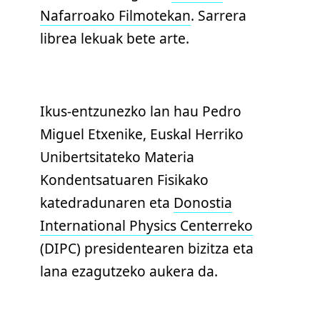
Nafarroako Filmotekan
. Sarrera
librea lekuak bete arte.
Ikus-entzunezko lan hau Pedro
Miguel Etxenike, Euskal Herriko
Unibertsitateko Materia
Kondentsatuaren Fisikako
katedradunaren eta
Donostia
International Physics Centerreko
(DIPC) presidentearen bizitza eta
lana ezagutzeko aukera da.