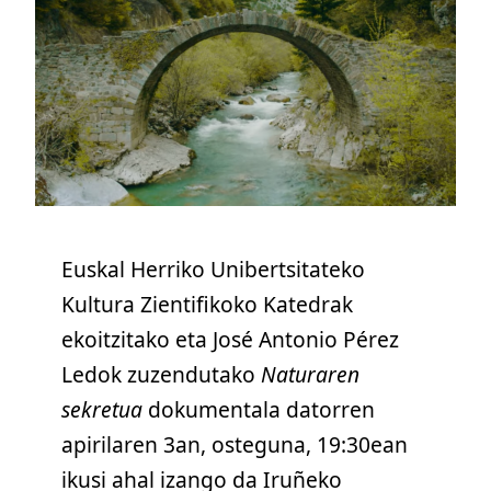
Euskal Herriko Unibertsitateko
Kultura Zientifikoko Katedrak
ekoitzitako eta José Antonio Pérez
Ledok zuzendutako
Naturaren
sekretua
dokumentala datorren
apirilaren 3an, osteguna, 19:30ean
ikusi ahal izango da
Iruñeko