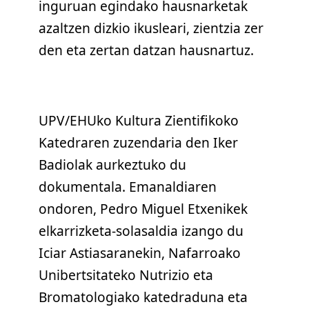
inguruan egindako hausnarketak
azaltzen dizkio ikusleari, zientzia zer
den eta zertan datzan hausnartuz.
UPV/EHUko Kultura Zientifikoko
Katedraren zuzendaria den Iker
Badiolak aurkeztuko du
dokumentala. Emanaldiaren
ondoren, Pedro Miguel Etxenikek
elkarrizketa-solasaldia izango du
Iciar Astiasaranekin, Nafarroako
Unibertsitateko Nutrizio eta
Bromatologiako katedraduna eta