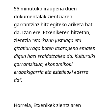
55 minutuko iraupena duen
dokumentalak zientziaren
garrantziaz hitz egiteko ariketa bat
da. Izan ere, Etxenikeren hitzetan,
zientzia
“etorkizun justuago eta
gizatiarrago baten itxaropena ematen
digun hazi eraldatzailea da. Kulturalki
garrantzitsua, ekonomikoki
erabakigarria eta estetikoki ederra
da”.
Horrela, Etxenikek zientziaren