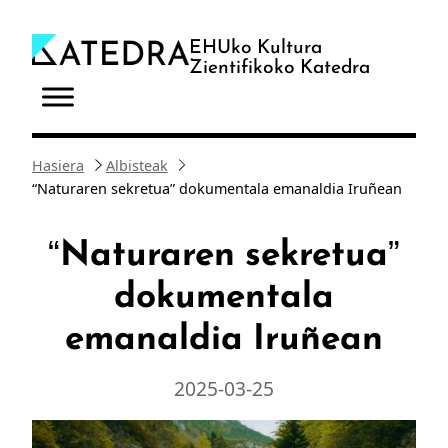
Joan
edukira
EHUko Kultura
Zientifikoko Katedra
Hasiera
Albisteak
“Naturaren sekretua” dokumentala emanaldia Iruñean
“Naturaren sekretua”
dokumentala
emanaldia Iruñean
2025-03-25