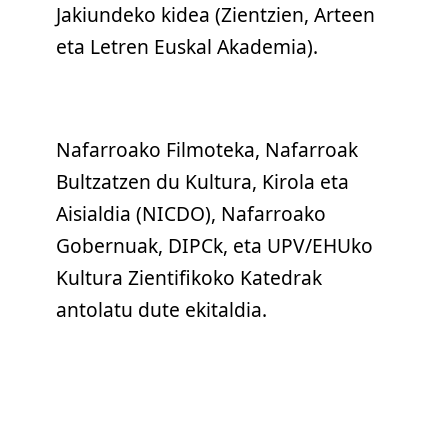
Jakiundeko kidea (Zientzien, Arteen
eta Letren Euskal Akademia).
Nafarroako Filmoteka, Nafarroak
Bultzatzen du Kultura, Kirola eta
Aisialdia (NICDO), Nafarroako
Gobernuak, DIPCk, eta UPV/EHUko
Kultura Zientifikoko Katedrak
antolatu dute ekitaldia.