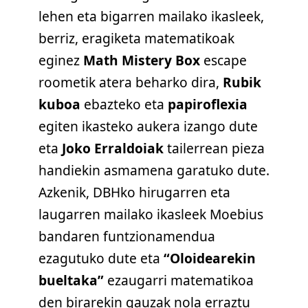
lehen eta bigarren mailako ikasleek,
berriz, eragiketa matematikoak
eginez
Math Mistery Box
escape
roometik atera beharko dira,
Rubik
kuboa
ebazteko eta
papiroflexia
egiten ikasteko aukera izango dute
eta
Joko Erraldoiak
tailerrean pieza
handiekin asmamena garatuko dute.
Azkenik, DBHko hirugarren eta
laugarren mailako ikasleek Moebius
bandaren funtzionamendua
ezagutuko dute eta
“Oloidearekin
bueltaka”
ezaugarri matematikoa
den birarekin gauzak nola erraztu