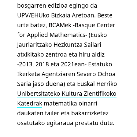
bosgarren edizioa egingo da
UPV/EHUko Bizkaia Aretoan. Beste
urte batez,
BCAMek -Basque Center
for Applied Mathematics-
(Eusko
Jaurlaritzako Hezkuntza Sailari
atxikitako zentroa eta hiru aldiz
-2013, 2018 eta 2021ean- Estatuko
Ikerketa Agentziaren Severo Ochoa
Saria jaso duena) eta
Euskal Herriko
Unibertsitateko Kultura Zientifikoko
Katedrak
matematika oinarri
daukaten tailer eta bakarrizketez
osatutako egitaraua prestatu dute.