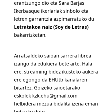
erantzungo dio eta Sara Barjas
Ikerbasque ikerlariak sinbolo eta
letren garrantzia azpimarratuko du
Letratakoa naiz (Soy de Letras)
bakarrizketan.
Arratsaldeko saioan sarrera librea
izango da edukiera bete arte. Hala
ere, streaming bidez ikusteko aukera
ere egongo da
EHUtb kanalaren
bitartez. Goizeko saioetarako
eskolek
kzk.ehu@gmail.com
helbidera mezua bidalita izena eman
beharko dute.