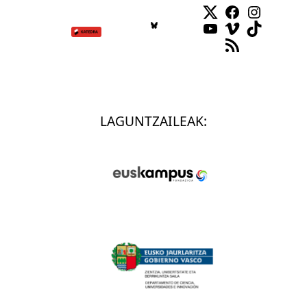
Twitter
Facebook
Instag
YouTube
Vimeo
TikTok
RSS Feed
LAGUNTZAILEAK: