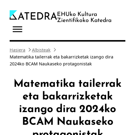
Joan
edukira
EHUko Kultura
Zientifikoko Katedra
Hasiera
Albisteak
Matematika tailerrak eta bakarrizketak izango dira
2024ko BCAM Naukaseko protagonistak
Matematika tailerrak
eta bakarrizketak
izango dira 2024ko
BCAM Naukaseko
protagonistak