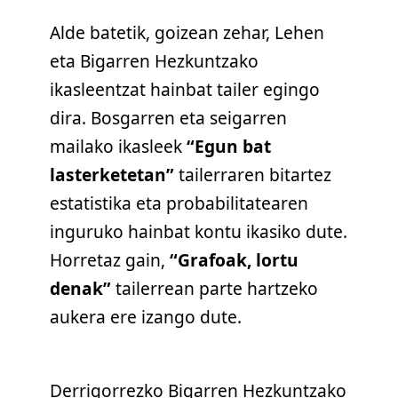
Alde batetik, goizean zehar, Lehen
eta Bigarren Hezkuntzako
ikasleentzat hainbat tailer egingo
dira. Bosgarren eta seigarren
mailako ikasleek
“Egun bat
lasterketetan”
tailerraren bitartez
estatistika eta probabilitatearen
inguruko hainbat kontu ikasiko dute.
Horretaz gain,
“Grafoak, lortu
denak”
tailerrean parte hartzeko
aukera ere izango dute.
Derrigorrezko Bigarren Hezkuntzako