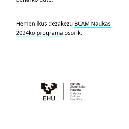
Hemen ikus dezakezu
BCAM Naukas
2024ko programa
osorik.