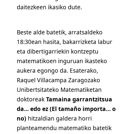
daitezkeen ikasiko dute.
Beste alde batetik, arratsaldeko
18:30ean hasita, bakarrizketa labur
eta dibertigarriekin kontzeptu
matematikoen inguruan ikasteko
aukera egongo da. Esaterako,
Raquel Villacampa Zaragozako
Unibertsitateko Matematiketan
doktoreak
Tamaina garrantzitsua
da… edo ez (El tamaño importa… o
no)
hitzaldian galdera horri
planteamendu matematiko batetik