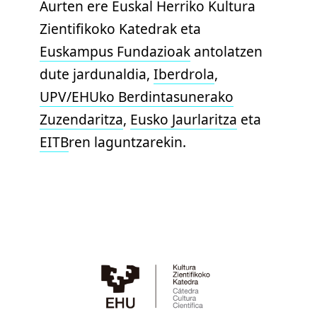
Aurten ere Euskal Herriko Kultura
Zientifikoko Katedrak eta
Euskampus Fundazioak
antolatzen
dute jardunaldia,
Iberdrola
,
UPV/EHUko Berdintasunerako
Zuzendaritza
,
Eusko Jaurlaritza
eta
EITB
ren laguntzarekin.