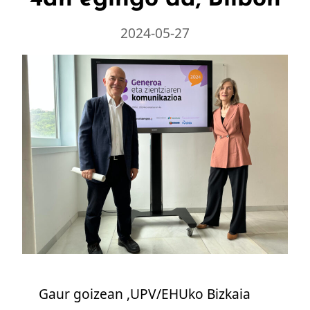
2024-05-27
Gaur goizean ,UPV/EHUko Bizkaia