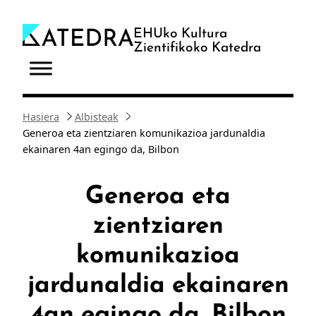
Joan
edukira
EHUko Kultura
Zientifikoko Katedra
Hasiera
Albisteak
Generoa eta zientziaren komunikazioa jardunaldia
ekainaren 4an egingo da, Bilbon
Generoa eta
zientziaren
komunikazioa
jardunaldia ekainaren
4an egingo da, Bilbon