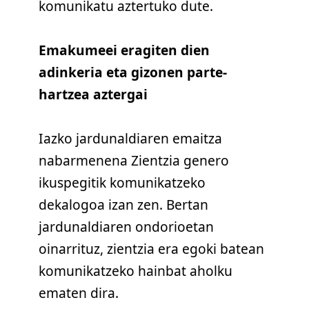
komunikatu aztertuko dute.
Emakumeei eragiten dien
adinkeria eta gizonen parte-
hartzea aztergai
Iazko jardunaldiaren emaitza
nabarmenena Zientzia genero
ikuspegitik komunikatzeko
dekalogoa izan zen. Bertan
jardunaldiaren ondorioetan
oinarrituz, zientzia era egoki batean
komunikatzeko hainbat aholku
ematen dira.