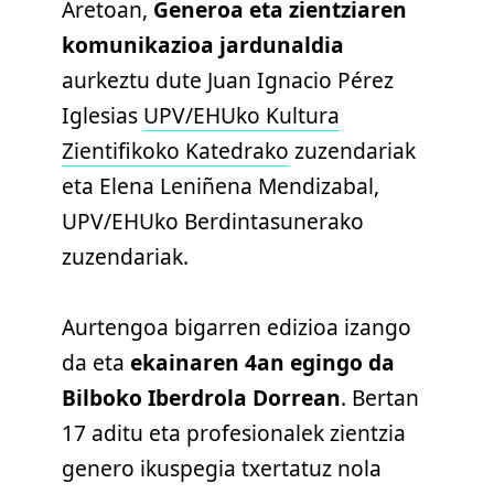
Aretoan,
Generoa eta zientziaren
komunikazioa jardunaldia
aurkeztu dute Juan Ignacio Pérez
Iglesias
UPV/EHUko Kultura
Zientifikoko Katedrako
zuzendariak
eta Elena Leniñena Mendizabal,
UPV/EHUko Berdintasunerako
zuzendariak.
Aurtengoa bigarren edizioa izango
da eta
ekainaren 4an egingo da
Bilboko Iberdrola Dorrean
. Bertan
17 aditu eta profesionalek zientzia
genero ikuspegia txertatuz nola