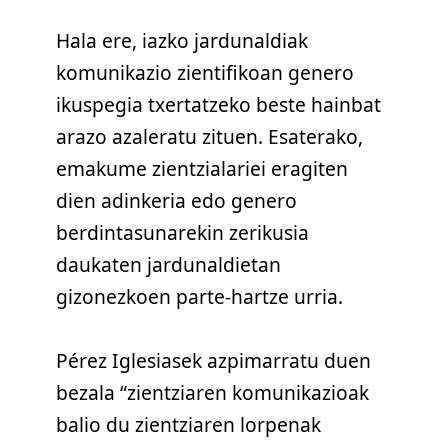
Hala ere, iazko jardunaldiak
komunikazio zientifikoan genero
ikuspegia txertatzeko beste hainbat
arazo azaleratu zituen. Esaterako,
emakume zientzialariei eragiten
dien adinkeria edo genero
berdintasunarekin zerikusia
daukaten jardunaldietan
gizonezkoen parte-hartze urria.
Pérez Iglesiasek azpimarratu duen
bezala “zientziaren komunikazioak
balio du zientziaren lorpenak