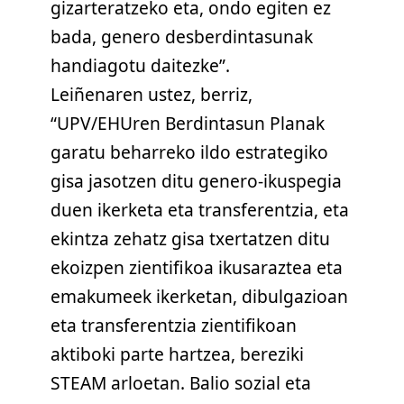
gizarteratzeko eta, ondo egiten ez
bada, genero desberdintasunak
handiagotu daitezke”.
Leiñenaren ustez, berriz,
“UPV/EHUren Berdintasun Planak
garatu beharreko ildo estrategiko
gisa jasotzen ditu genero-ikuspegia
duen ikerketa eta transferentzia, eta
ekintza zehatz gisa txertatzen ditu
ekoizpen zientifikoa ikusaraztea eta
emakumeek ikerketan, dibulgazioan
eta transferentzia zientifikoan
aktiboki parte hartzea, bereziki
STEAM arloetan. Balio sozial eta