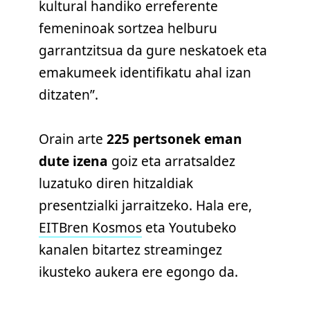
kultural handiko erreferente
femeninoak sortzea helburu
garrantzitsua da gure neskatoek eta
emakumeek identifikatu ahal izan
ditzaten”.
Orain arte
225 pertsonek eman
dute izena
goiz eta arratsaldez
luzatuko diren hitzaldiak
presentzialki jarraitzeko. Hala ere,
EITBren Kosmos
eta Youtubeko
kanalen bitartez streamingez
ikusteko aukera ere egongo da.