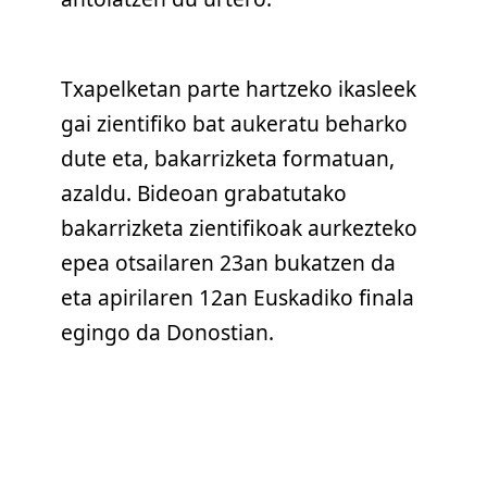
Txapelketan parte hartzeko ikasleek
gai zientifiko bat aukeratu beharko
dute eta, bakarrizketa formatuan,
azaldu. Bideoan grabatutako
bakarrizketa zientifikoak aurkezteko
epea otsailaren 23an bukatzen da
eta apirilaren 12an Euskadiko finala
egingo da Donostian.