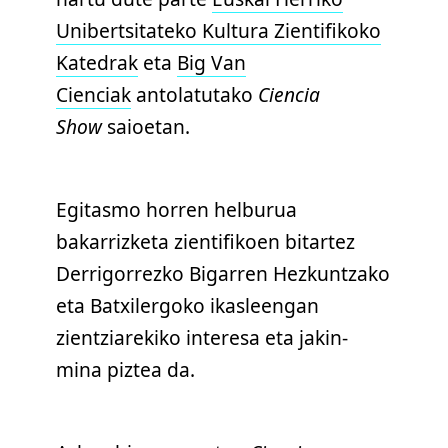
Unibertsitateko Kultura Zientifikoko
Katedrak
eta
Big Van
Cienciak
antolatutako
Ciencia
Show
saioetan.
Egitasmo horren helburua
bakarrizketa zientifikoen bitartez
Derrigorrezko Bigarren Hezkuntzako
eta Batxilergoko ikasleengan
zientziarekiko interesa eta jakin-
mina piztea da.