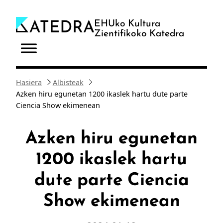
Joan
edukira
EHUko Kultura
Zientifikoko Katedra
Hasiera
Albisteak
Azken hiru egunetan 1200 ikaslek hartu dute parte
Ciencia Show ekimenean
Azken hiru egunetan
1200 ikaslek hartu
dute parte Ciencia
Show ekimenean