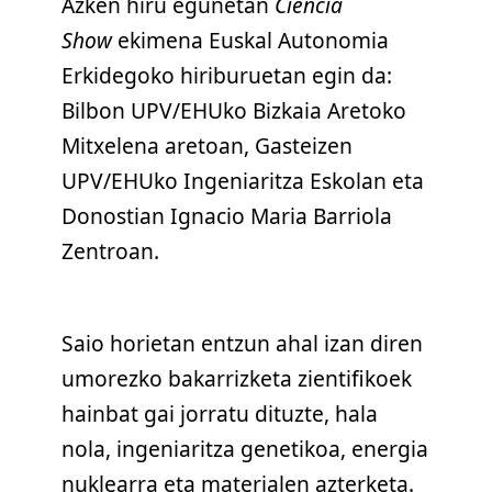
Azken hiru egunetan
Ciencia
Show
ekimena Euskal Autonomia
Erkidegoko hiriburuetan egin da:
Bilbon UPV/EHUko Bizkaia Aretoko
Mitxelena aretoan, Gasteizen
UPV/EHUko Ingeniaritza Eskolan eta
Donostian Ignacio Maria Barriola
Zentroan.
Saio horietan entzun ahal izan diren
umorezko bakarrizketa zientifikoek
hainbat gai jorratu dituzte, hala
nola, ingeniaritza genetikoa, energia
nuklearra eta materialen azterketa.