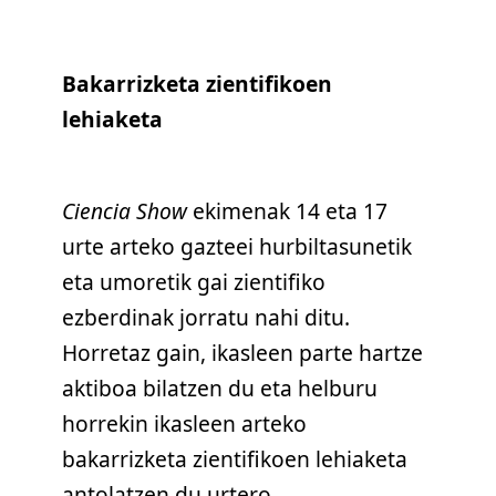
Bakarrizketa zientifikoen
lehiaketa
Ciencia Show
ekimenak 14 eta 17
urte arteko gazteei hurbiltasunetik
eta umoretik gai zientifiko
ezberdinak jorratu nahi ditu.
Horretaz gain, ikasleen parte hartze
aktiboa bilatzen du eta helburu
horrekin ikasleen arteko
bakarrizketa zientifikoen lehiaketa
antolatzen du urtero.