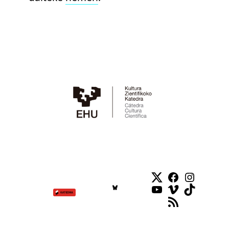
Twitter
Facebook
Instag
YouTube
Vimeo
TikTok
RSS Feed