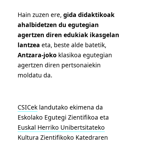
Hain zuzen ere,
gida didaktikoak
ahalbidetzen du egutegian
agertzen diren edukiak ikasgelan
lantzea
eta, beste alde batetik,
Antzara-joko
klasikoa egutegian
agertzen diren pertsonaiekin
moldatu da.
CSICek
landutako ekimena da
Eskolako Egutegi Zientifikoa eta
Euskal Herriko Unibertsitateko
Kultura Zientifikoko Katedraren