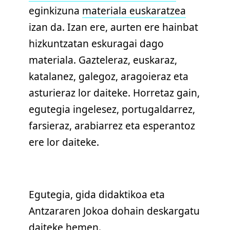
eginkizuna
materiala euskaratzea
izan da. Izan ere, aurten ere hainbat
hizkuntzatan eskuragai dago
materiala. Gazteleraz, euskaraz,
katalanez, galegoz, aragoieraz eta
asturieraz lor daiteke. Horretaz gain,
egutegia ingelesez, portugaldarrez,
farsieraz, arabiarrez eta esperantoz
ere lor daiteke.
Egutegia, gida didaktikoa eta
Antzararen Jokoa dohain deskargatu
daiteke
hemen
.