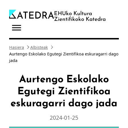
Joan
edukira
EHUko Kultura
Zientifikoko Katedra
Hasiera
Albisteak
Aurtengo Eskolako Egutegi Zientifikoa eskuragarri dago
jada
Aurtengo Eskolako
Egutegi Zientifikoa
eskuragarri dago jada
2024-01-25