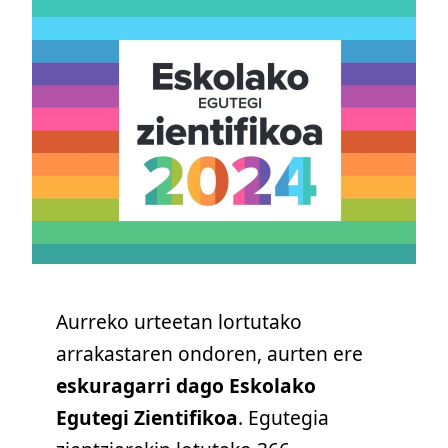
Aurreko urteetan lortutako
arrakastaren ondoren, aurten ere
eskuragarri dago Eskolako
Egutegi Zientifikoa
. Egutegia