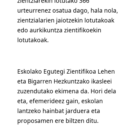
zientziarekin lotutako 366
urteurrenez osatua dago, hala nola,
zientzialarien jaiotzekin lotutakoak
edo aurkikuntza zientifikoekin
lotutakoak.
Eskolako Egutegi Zientifikoa Lehen
eta Bigarren Hezkuntzako ikasleei
zuzendutako ekimena da. Hori dela
eta, efemerideez gain, eskolan
lantzeko hainbat jarduera eta
proposamen ere biltzen ditu.