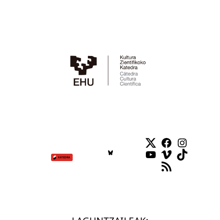
Twitter
Facebook
Instag
YouTube
Vimeo
TikTok
RSS Feed