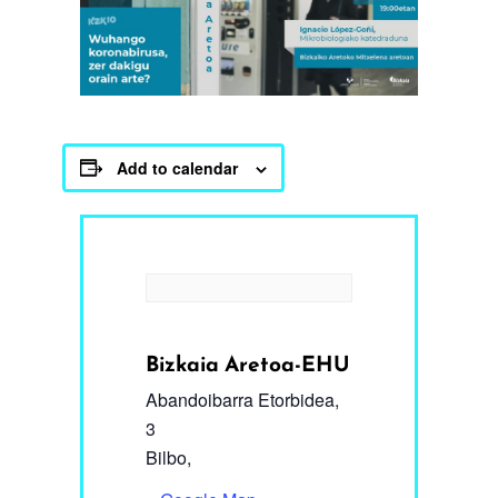
Add to calendar
Bizkaia Aretoa-EHU
Abandoibarra Etorbidea,
3
Bilbo
,