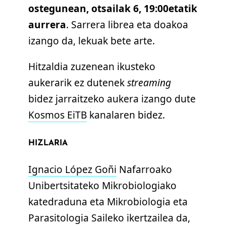
ostegunean, otsailak 6, 19:00etatik
aurrera
. Sarrera librea eta doakoa
izango da, lekuak bete arte.
Hitzaldia zuzenean ikusteko
aukerarik ez dutenek
streaming
bidez jarraitzeko aukera izango dute
Kosmos EiTB
kanalaren bidez.
HIZLARIA
Ignacio López Goñi
Nafarroako
Unibertsitateko Mikrobiologiako
katedraduna eta Mikrobiologia eta
Parasitologia Saileko ikertzailea da,