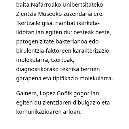
baita Nafarroako Unibertsitateko
Zientzia Museoko zuzendaria ere.
Ikertzaile gisa, hainbat ikerketa-
ildotan lan egiten du; besteak beste,
patogenizitate bakterianoa edo
birulentzia-faktoreen karakterizazio
molekularra, txertoak,
diagnostikorako teknika berrien
garapena eta tipifikazio molekularra.
Gainera, Lopez Goñik gogor lan
egiten du zientziaren dibulgazio eta
komunikazioaren arloan.