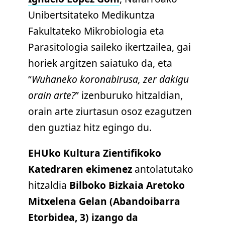
Unibertsitateko Medikuntza
Fakultateko Mikrobiologia eta
Parasitologia saileko ikertzailea, gai
horiek argitzen saiatuko da, eta
“
Wuhaneko koronabirusa, zer dakigu
orain arte?
” izenburuko hitzaldian,
orain arte ziurtasun osoz ezagutzen
den guztiaz hitz egingo du.
EHUko Kultura Zientifikoko
Katedraren ekimenez
antolatutako
hitzaldia
Bilboko Bizkaia Aretoko
Mitxelena Gelan (Abandoibarra
Etorbidea, 3) izango da