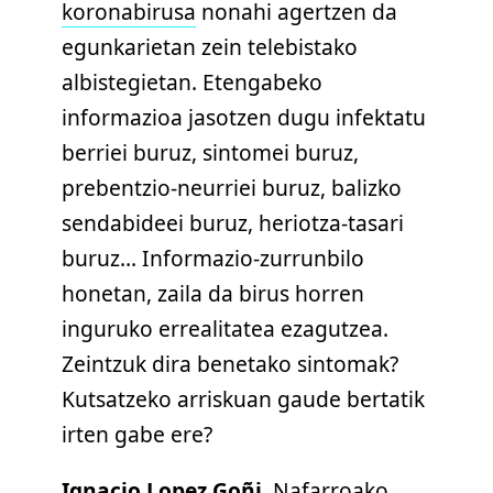
koronabirusa
nonahi agertzen da
egunkarietan zein telebistako
albistegietan. Etengabeko
informazioa jasotzen dugu infektatu
berriei buruz, sintomei buruz,
prebentzio-neurriei buruz, balizko
sendabideei buruz, heriotza-tasari
buruz… Informazio-zurrunbilo
honetan, zaila da birus horren
inguruko errealitatea ezagutzea.
Zeintzuk dira benetako sintomak?
Kutsatzeko arriskuan gaude bertatik
irten gabe ere?
Ignacio Lopez Goñi
, Nafarroako