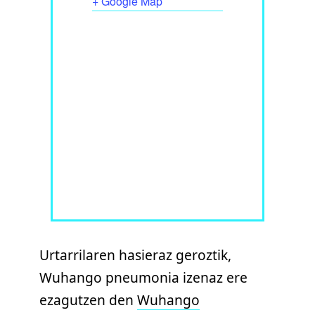
+ Google Map
Urtarrilaren hasieraz geroztik,
Wuhango pneumonia izenaz ere
ezagutzen den
Wuhango