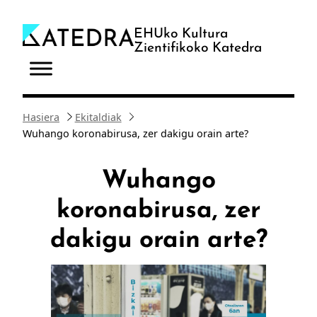
Joan
edukira
EHUko Kultura
Zientifikoko Katedra
Hasiera
Ekitaldiak
Wuhango koronabirusa, zer dakigu orain arte?
Wuhango
koronabirusa, zer
dakigu orain arte?