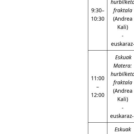
hurbilket
9:30–
fraktala
10:30
(Andrea
Kali)
-
euskaraz
Eskuak
Matera:
hurbilket
11:00
fraktala
–
(Andrea
12:00
Kali)
-
euskaraz
Eskuak