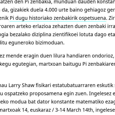
ikatzen den Pi zenbakia, munduan dauden konsta
da, gizakiek duela 4.000 urte baino gehiagoz ger
enik
Pi dugu historiako zenbakirik ospetsuena
. Z
oaren arteko erlazioa zehazten duen zenbaki irraz
ogia bezalako diziplina zientifikoei lotuta dago e
 ditu eguneroko bizimoduan.
 mende eragin duen lilura handiaren ondorioz, 
akegu egutegian, martxoan baitugu Pi zenbakiar
hau Larry Shaw fisikari estatubatuarraren eskutik 
u ospatzeko proposamena egin zuen. Ingelesez e
teko modua bat dator konstante matematiko ez
 martxoak 14, euskaraz / 3-14 March 14th, ingeles