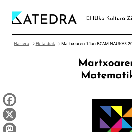
Joan
edukira
EHUko Kultura Zi
Hasiera
Ekitaldiak
Martxoaren 14an BCAM NAUKAS 202
Martxoare
Matematik