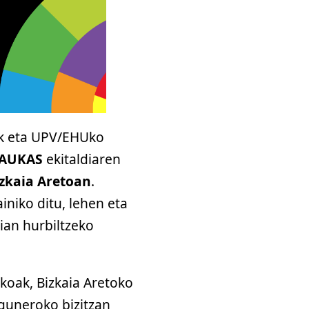
k eta UPV/EHUko
NAUKAS
ekitaldiaren
zkaia Aretoan
.
iniko ditu, lehen eta
ian hurbiltzeko
ekoak, Bizkaia Aretoko
eguneroko bizitzan