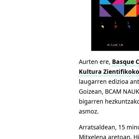
Aurten ere,
Basque C
Kultura Zientifikok
laugarren edizioa a
Goizean, BCAM NAUK
bigarren hezkuntzako
asmoz.
Arratsaldean, 15 minu
Mitxelena aretoan. Hi