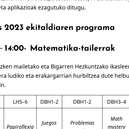
eta aplikazioak ezagutuko ditugu.
2023 ekitaldiaren programa
– 14:00- Matematika-tailerrak
ken mailetako eta Bigarren Hezkuntzako ikasleen
ra ludiko eta erakargarrian hurbiltzea dute helbu
in.
LH5–6
DBH1-2
DBH1-2
DBH3–4
Math
Juegos
Problemas
Papiroflexia
mystery