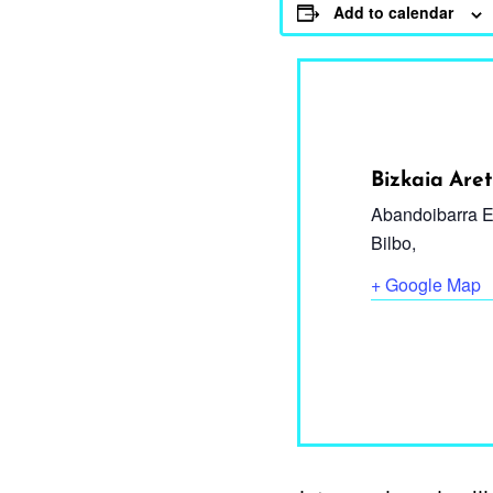
Add to calendar
Bizkaia Ar
Abandoibarra E
Bilbo
,
+ Google Map