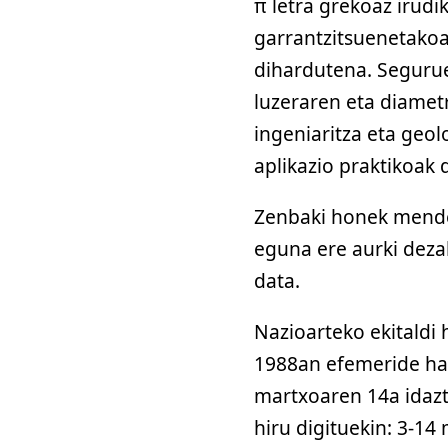
π letra grekoaz irud
garrantzitsuenetakoa 
dihardutena. Seguru
luzeraren eta diametr
ingeniaritza eta geol
aplikazio praktikoak
Zenbaki honek mendez
eguna ere aurki dez
data.
Nazioarteko ekitaldi 
1988an efemeride ha
martxoaren 14a idaz
hiru digituekin: 3-14