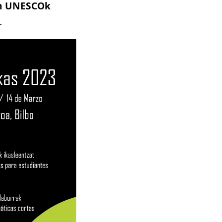
an UNESCOk
.