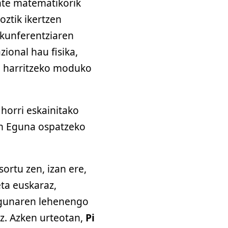
nte matematikorik
oztik ikertzen
irkunferentziaren
ional hau fisika,
ta harritzeko moduko
horri eskainitako
en Eguna ospatzeko
sortu zen, izan ere,
ta euskaraz,
agunaren lehenengo
ez. Azken urteotan,
Pi