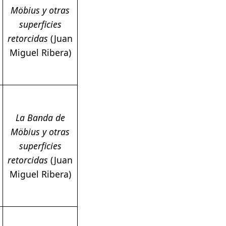
Möbius y otras
superficies
retorcidas
(Juan
Miguel Ribera)
La Banda de
Möbius y otras
superficies
retorcidas
(Juan
Miguel Ribera)