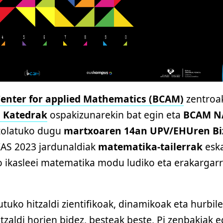
enter for applied Mathematics (BCAM)
zentroa
o Katedrak
ospakizunarekin bat egin eta
BCAM 
ntolatuko dugu
martxoaren 14an UPV/EHUren Bi
AS 2023 jardunaldiak
matematika-tailerrak
eska
 ikasleei matematika modu ludiko eta erakargarr
tuko hitzaldi zientifikoak, dinamikoak eta hurbil
tzaldi horien bidez, besteak beste, Pi zenbakiak 