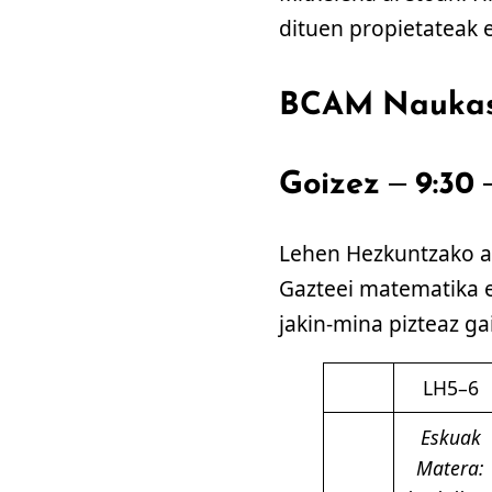
dituen propietateak 
BCAM Naukas 
Goizez – 9:30 
Lehen Hezkuntzako az
Gazteei matematika e
jakin-mina pizteaz ga
LH5–6
Eskuak
Matera: