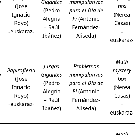
a
Gigantes
manipulativos
(Jose
box
(Pedro
para el Día de
Ignacio
(Nerea
Alegría
Pi
(Antonio
Royo)
Casas)
– Raúl
Fernández-
-euskaraz-
-
Ibáñez)
Aliseda)
euskaraz-
-
Math
Juegos
Problemas
Papiroflexia
mystery
a
Gigantes
manipulativos
(Jose
box
(Pedro
para el Día de
Ignacio
(Nerea
Alegría
Pi
(Antonio
Royo)
Casas)
– Raúl
Fernández-
-euskaraz-
-
Ibañez)
Aliseda)
euskaraz-
-
Math