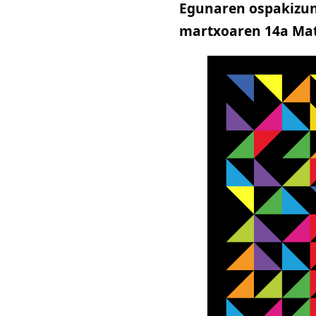
Egunaren ospakizun
martxoaren 14a Mat