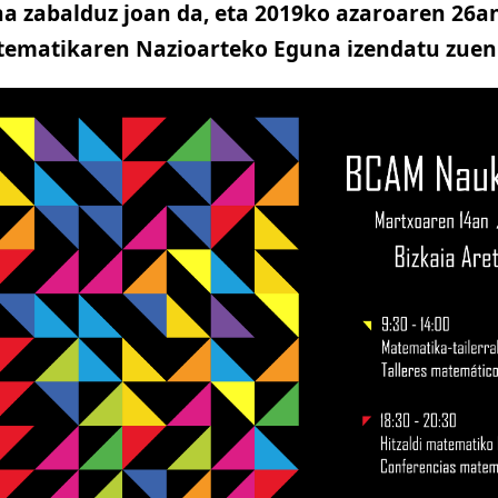
a zabalduz joan da, eta 2019ko azaroaren 26
ematikaren Nazioarteko Eguna izendatu zuen