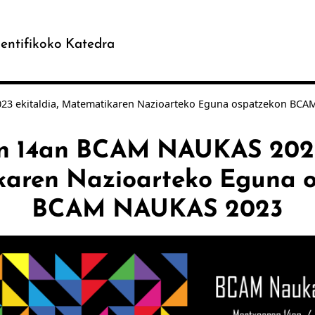
entifikoko Katedra
3 ekitaldia, Matematikaren Nazioarteko Eguna ospatzekon BC
n 14an BCAM NAUKAS 2023 
aren Nazioarteko Eguna 
BCAM NAUKAS 2023