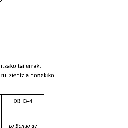
tzako tailerrak.
ru, zientzia honekiko
DBH3–4
La Banda de