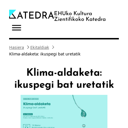
Joan
edukira
EHUko Kultura
Zientifikoko Katedra
Hasiera
Ekitaldiak
Klima-aldaketa: ikuspegi bat uretatik
Klima-aldaketa:
ikuspegi bat uretatik