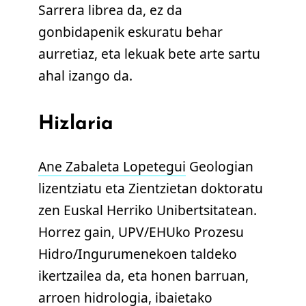
Sarrera librea da, ez da
gonbidapenik eskuratu behar
aurretiaz, eta lekuak bete arte sartu
ahal izango da.
Hizlaria
Ane Zabaleta Lopetegui
Geologian
lizentziatu eta Zientzietan doktoratu
zen Euskal Herriko Unibertsitatean.
Horrez gain, UPV/EHUko Prozesu
Hidro/Ingurumenekoen taldeko
ikertzailea da, eta honen barruan,
arroen hidrologia, ibaietako