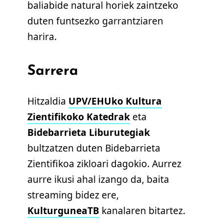
baliabide natural horiek zaintzeko
duten funtsezko garrantziaren
harira.
Sarrera
Hitzaldia
UPV/EHUko Kultura
Zientifikoko Katedrak
eta
Bidebarrieta Liburutegiak
bultzatzen duten Bidebarrieta
Zientifikoa zikloari dagokio. Aurrez
aurre ikusi ahal izango da, baita
streaming bidez ere,
KulturguneaTB
kanalaren bitartez.