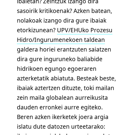
ibaietan? Zeintzuk izango dira
sasoirik kritikoenak? Azken batean,
nolakoak izango dira gure ibaiak
etorkizunean?
UPV/EHUko Prozesu
Hidro/Ingurumenekoen taldean
galdera horiei erantzuten saiatzen
dira gure inguruneko baliabide
hidrikoen egungo egoeraren
azterketatik abiatuta. Besteak beste,
ibaiak aztertzen dituzte, toki mailan
zein maila globalean aurreikusita
dauden erronkei aurre egiteko.
Beren azken ikerketek joera argia
islatu dute datozen urteetarako: