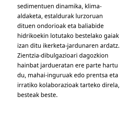
sedimentuen dinamika, klima-
aldaketa, estaldurak lurzoruan
dituen ondorioak eta baliabide
hidrikoekin lotutako bestelako gaiak
izan ditu ikerketa-jardunaren ardatz.
Zientzia-dibulgazioari dagozkion
hainbat jardueratan ere parte hartu
du, mahai-inguruak edo prentsa eta
irratiko kolaborazioak tarteko direla,
besteak beste.