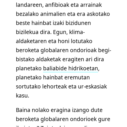
landareen, anfibioak eta arrainak
bezalako animalien eta era askotako
beste hainbat izaki bizidunen
bizilekua dira. Egun, klima-
aldaketaren eta honi lotutako
beroketa globalaren ondorioak begi-
bistako aldaketak eragiten ari dira
planetako
baliabide hidrikoetan
,
planetako hainbat eremutan
sortutako lehorteak eta ur-eskasiak
kasu.
Baina nolako eragina izango dute
beroketa globalaren ondorioek gure