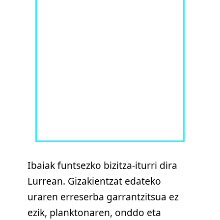
Ibaiak funtsezko bizitza-iturri dira
Lurrean. Gizakientzat edateko
uraren erreserba garrantzitsua ez
ezik, planktonaren, onddo eta