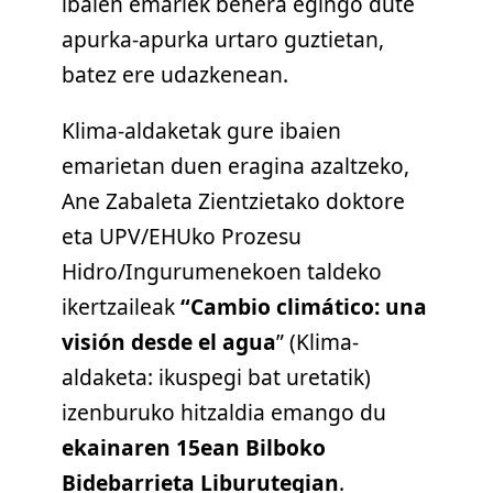
ibaien emariek behera egingo dute
apurka-apurka urtaro guztietan,
batez ere udazkenean.
Klima-aldaketak gure ibaien
emarietan duen eragina azaltzeko,
Ane Zabaleta Zientzietako doktore
eta UPV/EHUko Prozesu
Hidro/Ingurumenekoen taldeko
ikertzaileak
“Cambio climático: una
visión desde el agua
” (Klima-
aldaketa: ikuspegi bat uretatik)
izenburuko hitzaldia emango du
ekainaren 15ean Bilboko
Bidebarrieta Liburutegian
.