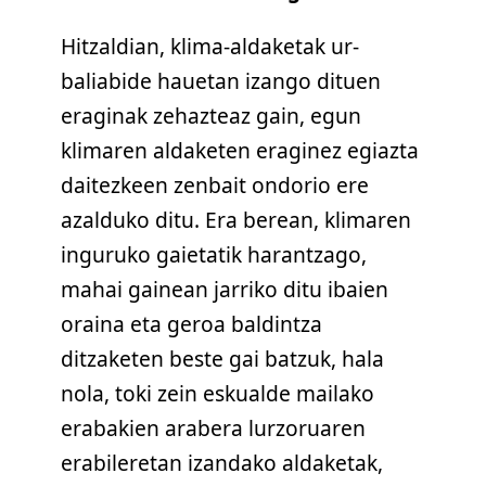
Hitzaldian, klima-aldaketak ur-
baliabide hauetan izango dituen
eraginak zehazteaz gain, egun
klimaren aldaketen eraginez egiazta
daitezkeen zenbait ondorio ere
azalduko ditu. Era berean, klimaren
inguruko gaietatik harantzago,
mahai gainean jarriko ditu ibaien
oraina eta geroa baldintza
ditzaketen beste gai batzuk, hala
nola, toki zein eskualde mailako
erabakien arabera lurzoruaren
erabileretan izandako aldaketak,