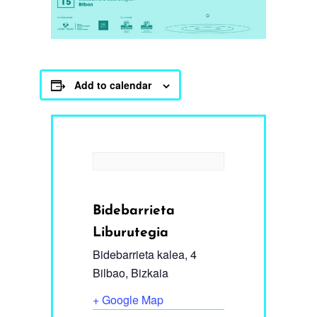
Add to calendar
Bidebarrieta
Liburutegia
Bidebarrieta kalea, 4
Bilbao
,
Bizkaia
+ Google Map