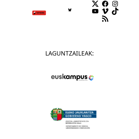
Facebook
Instag
YouTube
Vimeo
TikTok
RSS Feed
LAGUNTZAILEAK: