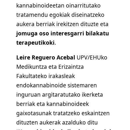
kannabinoideetan oinarritutako
tratamendu egokiak diseinatzeko
aukera berriak irekitzen dituzte eta
jomuga oso interesgarri bilakatu
terapeutikoki
.
Leire Reguero Acebal
UPV/EHUko
Medikuntza eta Erizaintza
Fakultateko irakasleak
endokannabinoide sistemaren
inguruan argitaratutako ikerketa
berriak eta kannabinoideek
gaixotasunak tratatzeko eskaintzen
dituzten aukerak azalduko ditu