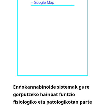
+ Google Map
Endokannabinoide sistemak gure
gorputzeko hainbat funtzio
fisiologiko eta patologikotan parte