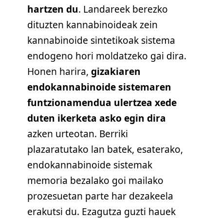
hartzen du
. Landareek berezko
dituzten kannabinoideak zein
kannabinoide sintetikoak sistema
endogeno hori moldatzeko gai dira.
Honen harira,
gizakiaren
endokannabinoide sistemaren
funtzionamendua ulertzea xede
duten ikerketa asko egin dira
azken urteotan. Berriki
plazaratutako lan batek, esaterako,
endokannabinoide sistemak
memoria bezalako goi mailako
prozesuetan parte har dezakeela
erakutsi du. Ezagutza guzti hauek