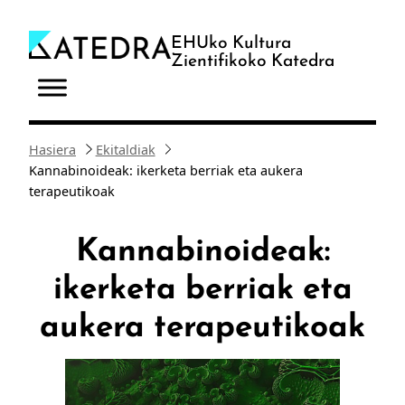
Joan
edukira
EHUko Kultura
Zientifikoko Katedra
Hasiera
Ekitaldiak
Kannabinoideak: ikerketa berriak eta aukera
terapeutikoak
Kannabinoideak:
ikerketa berriak eta
aukera terapeutikoak