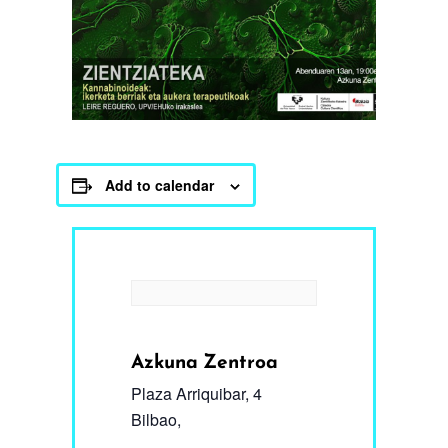
Add to calendar
Azkuna Zentroa
Plaza Arriquibar, 4
Bilbao
,