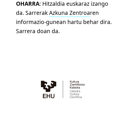
OHARRA
: Hitzaldia euskaraz izango
da. Sarrerak
Azkuna Zentroa
ren
informazio-gunean hartu behar dira.
Sarrera doan da.
Twitter