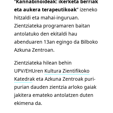
“
Kannabinoideak: ikerketa berriak
eta aukera terapeutikoak
” izeneko
hitzaldi eta mahai-inguruan.
Zientziateka programaren baitan
antolatuko den ekitaldi hau
abenduaren 13an egingo da Bilboko
Azkuna Zentroan.
Zientziateka hilean behin
UPV/EHUren
Kultura Zientifikoko
Katedra
k eta Azkuna Zentroak puri-
purian dauden zientzia arloko gaiak
jakitera emateko antolatzen duten
ekimena da.