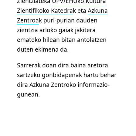
Zientziateka
UPV/EHUko Kultura
Zientifikoko Katedra
k eta
Azkuna
Zentroa
k puri-purian dauden
zientzia arloko gaiak jakitera
emateko hilean bitan antolatzen
duten ekimena da.
Sarrerak doan dira baina aretora
sartzeko gonbidapenak hartu behar
dira Azkuna Zentroko informazio-
gunean.