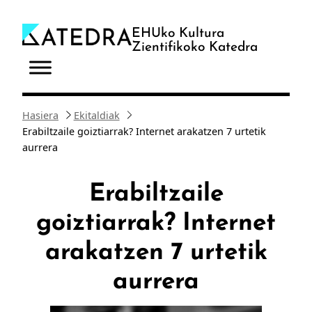
Joan
edukira
EHUko Kultura
Zientifikoko Katedra
Hasiera
Ekitaldiak
Erabiltzaile goiztiarrak? Internet arakatzen 7 urtetik
aurrera
Erabiltzaile
goiztiarrak? Internet
arakatzen 7 urtetik
aurrera