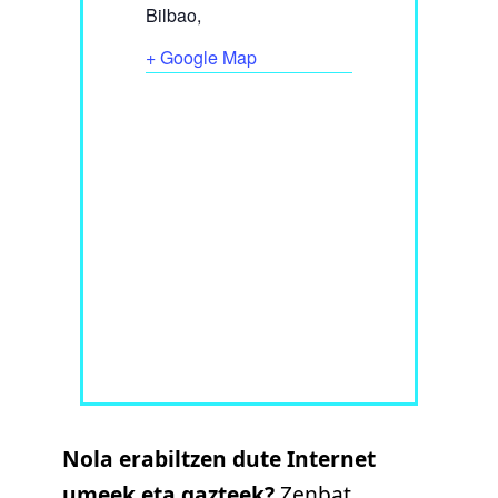
Bilbao
,
+ Google Map
Nola erabiltzen dute Internet
umeek eta gazteek?
Zenbat