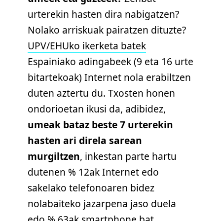
urterekin hasten dira nabigatzen?
Nolako arriskuak pairatzen dituzte?
UPV/EHUko ikerketa batek
Espainiako adingabeek (9 eta 16 urte
bitartekoak) Internet nola erabiltzen
duten aztertu du. Txosten honen
ondorioetan ikusi da, adibidez,
umeak bataz beste 7 urterekin
hasten ari direla sarean
murgiltzen
, inkestan parte hartu
dutenen % 12ak Internet edo
sakelako telefonoaren bidez
nolabaiteko jazarpena jaso duela
edo % 63ak smartphone bat