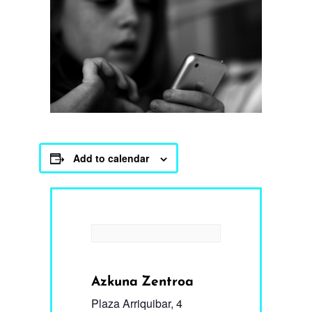
Add to calendar
Azkuna Zentroa
Plaza Arriquibar, 4