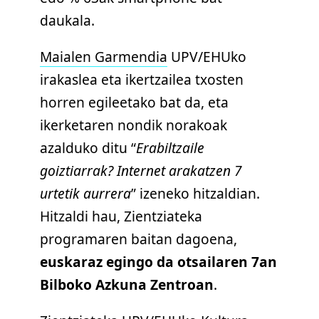
daukala.
Maialen Garmendia
UPV/EHUko
irakaslea eta ikertzailea txosten
horren egileetako bat da, eta
ikerketaren nondik norakoak
azalduko ditu “
Erabiltzaile
goiztiarrak? Internet arakatzen 7
urtetik aurrera
” izeneko hitzaldian.
Hitzaldi hau, Zientziateka
programaren baitan dagoena,
euskaraz egingo da otsailaren 7an
Bilboko Azkuna Zentroan
.