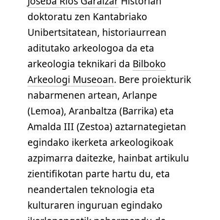
Joseba Rios Garaizar
Historian
doktoratu zen Kantabriako
Unibertsitatean, historiaurrean
aditutako arkeologoa da eta
arkeologia teknikari da
Bilboko
Arkeologi Museoan
. Bere proiekturik
nabarmenen artean, Arlanpe
(Lemoa), Aranbaltza (Barrika) eta
Amalda III (Zestoa) aztarnategietan
egindako ikerketa arkeologikoak
azpimarra daitezke, hainbat artikulu
zientifikotan parte hartu du, eta
neandertalen teknologia eta
kulturaren inguruan egindako