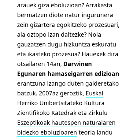
arauek giza eboluzioan? Arrakasta
bermatzen diote natur ingurunera
zein gizartera egokitzeko prozesuari,
ala oztopo izan daitezke? Nola
gauzatzen dugu hizkuntza eskuratu
eta ikasteko prozesua? Hauexek dira
otsailaren 14an,
Darwinen
Egunaren hamaseigarren edizioan
erantzuna izango duten galderetako
batzuk. 2007az geroztik,
Euskal
Herriko Unibertsitateko Kultura
Zientifikoko Katedrak
eta
Zirkulu
Eszeptikoak
hautespen naturalaren
bidezko eboluzioaren
teoria landu