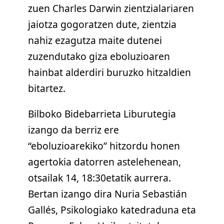
zuen Charles Darwin zientzialariaren
jaiotza gogoratzen dute, zientzia
nahiz ezagutza maite dutenei
zuzendutako giza eboluzioaren
hainbat alderdiri buruzko hitzaldien
bitartez.
Bilboko Bidebarrieta Liburutegia
izango da berriz ere
“eboluzioarekiko” hitzordu honen
agertokia datorren astelehenean,
otsailak 14, 18:30etatik aurrera.
Bertan izango dira Nuria Sebastián
Gallés, Psikologiako katedraduna eta