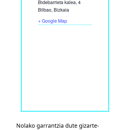
Bidebarrieta kalea, 4
Bilbao
,
Bizkaia
+ Google Map
Nolako garrantzia dute gizarte-