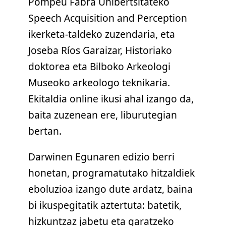
Pompeu Fabra Unibertsitateko
Speech Acquisition and Perception
ikerketa-taldeko zuzendaria, eta
Joseba Ríos Garaizar, Historiako
doktorea eta Bilboko Arkeologi
Museoko arkeologo teknikaria.
Ekitaldia online ikusi ahal izango da,
baita zuzenean ere, liburutegian
bertan.
Darwinen Egunaren edizio berri
honetan, programatutako hitzaldiek
eboluzioa izango dute ardatz, baina
bi ikuspegitatik aztertuta: batetik,
hizkuntzaz jabetu eta garatzeko