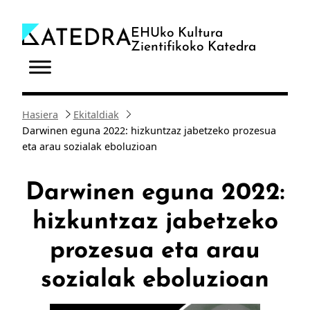
Joan
edukira
EHUko Kultura
Zientifikoko Katedra
Hasiera
Ekitaldiak
Darwinen eguna 2022: hizkuntzaz jabetzeko prozesua
eta arau sozialak eboluzioan
Darwinen eguna 2022:
hizkuntzaz jabetzeko
prozesua eta arau
sozialak eboluzioan