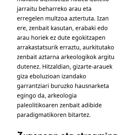
jarraitu beharreko arau eta
erregelen multzoa aztertuta. Izan
ere, zenbait kasutan, erabaki edo
arau horiek ez dute egokitzapen
arrakastatsurik erraztu, aurkitutako
zenbait aztarna arkeologikok argitu
dutenez. Hitzaldian, gizarte-arauek
giza eboluzioan izandako
garrantziari buruzko hausnarketa
egingo da, arkeologia
paleolitikoaren zenbait adibide
paradigmatikoren bitartez.