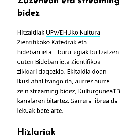
Zuzenean eta streaming
bidez
Hitzaldiak
UPV/EHUko Kultura
Zientifikoko Katedrak
eta
Bidebarrieta Liburutegiak
bultzatzen
duten Bidebarrieta Zientifikoa
zikloari dagozkio. Ekitaldia doan
ikusi ahal izango da, aurrez aurre
zein streaming bidez,
KulturguneaTB
kanalaren bitartez. Sarrera librea da
lekuak bete arte.
Hizlariak