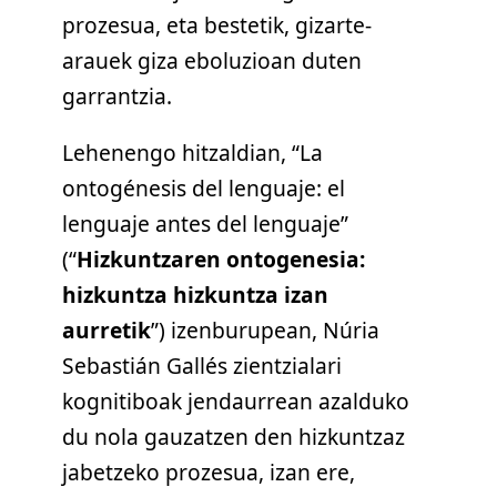
prozesua, eta bestetik, gizarte-
arauek giza eboluzioan duten
garrantzia.
Lehenengo hitzaldian, “La
ontogénesis del lenguaje: el
lenguaje antes del lenguaje”
(“
Hizkuntzaren ontogenesia:
hizkuntza hizkuntza izan
aurretik
”) izenburupean, Núria
Sebastián Gallés zientzialari
kognitiboak jendaurrean azalduko
du nola gauzatzen den hizkuntzaz
jabetzeko prozesua, izan ere,