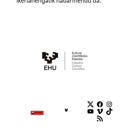
ikerlanengatik nabarmendu da.
Twitter
Facebook
Instag
YouTube
Vimeo
TikTok
RSS Feed