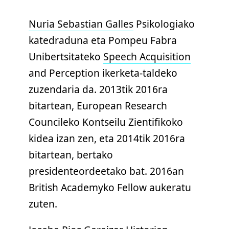
Nuria Sebastian Galles
Psikologiako
katedraduna eta Pompeu Fabra
Unibertsitateko
Speech Acquisition
and Perception
ikerketa-taldeko
zuzendaria da. 2013tik 2016ra
bitartean, European Research
Councileko Kontseilu Zientifikoko
kidea izan zen, eta 2014tik 2016ra
bitartean, bertako
presidenteordeetako bat. 2016an
British Academyko Fellow aukeratu
zuten.