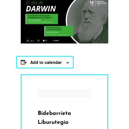
Add to calendar
Bidebarrieta
Liburutegia