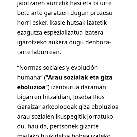
jaiotzaren aurretik hasi eta bi urte
bete arte garatzen dugun prozesu
horri esker, ikasle hutsak izatetik
ezagutza espezializatua izatera
igarotzeko aukera dugu denbora-
tarte laburrean.
“Normas sociales y evolución
humana” (“
Arau sozialak eta giza
eboluzioa
”) izenburua daraman
bigarren hitzaldian
,
Joseba Ríos
Garaizar arkeologoak giza eboluzioa
arau sozialen ikuspegitik jorratuko
du, hau da, pertsonek gizarte
mailako bizikidetza hobea izateko