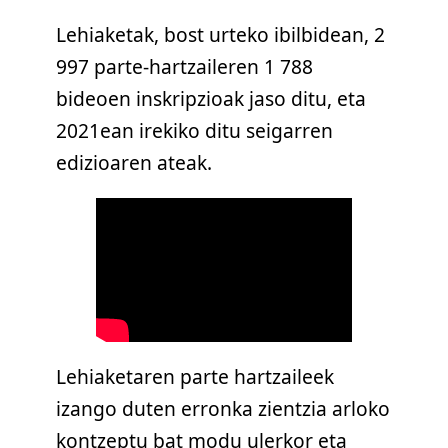
Lehiaketak, bost urteko ibilbidean, 2
997 parte-hartzaileren 1 788
bideoen inskripzioak jaso ditu, eta
2021ean irekiko ditu seigarren
edizioaren ateak.
Lehiaketaren parte hartzaileek
izango duten erronka zientzia arloko
kontzeptu bat modu ulerkor eta