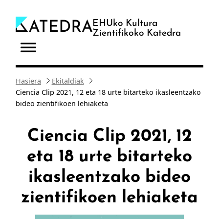
Joan
edukira
EHUko Kultura
Zientifikoko Katedra
Hasiera
Ekitaldiak
Ciencia Clip 2021, 12 eta 18 urte bitarteko ikasleentzako
bideo zientifikoen lehiaketa
Ciencia Clip 2021, 12
eta 18 urte bitarteko
ikasleentzako bideo
zientifikoen lehiaketa