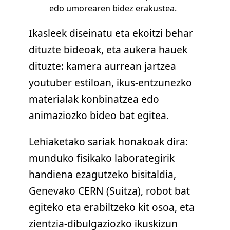
edo umorearen bidez erakustea.
Ikasleek diseinatu eta ekoitzi behar
dituzte bideoak, eta aukera hauek
dituzte: kamera aurrean jartzea
youtuber estiloan, ikus-entzunezko
materialak konbinatzea edo
animaziozko bideo bat egitea.
Lehiaketako sariak honakoak dira:
munduko fisikako laborategirik
handiena ezagutzeko bisitaldia,
Genevako CERN (Suitza), robot bat
egiteko eta erabiltzeko kit osoa, eta
zientzia-dibulgaziozko ikuskizun