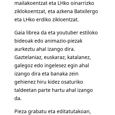
mailakoentzat eta LHko oinarrizko
ziklokoentzat, eta azkena Batxilergo
eta LHko erdiko zikloentzat.
Gaia librea da eta youtuber estiloko
bideoak edo animazio-piezak
aurkeztu ahal izango dira.
Gaztelaniaz, euskaraz, katalanez,
galegoz edo ingelesez egin ahal
izango dira eta banaka zein
gehienez hiru kidez osaturiko
taldeetan parte hartu ahal izango
da.
Pieza grabatu eta editatutakoan,