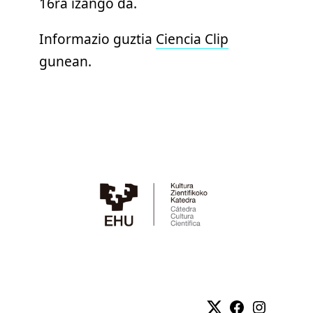
16ra izango da.
Informazio guztia
Ciencia Clip
gunean.
Twitter
Facebook
Instag