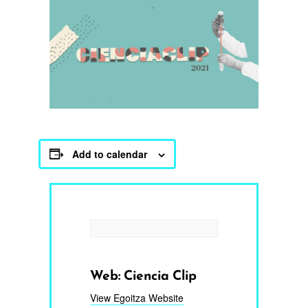
Add to calendar
Web: Ciencia Clip
View Egoitza Website