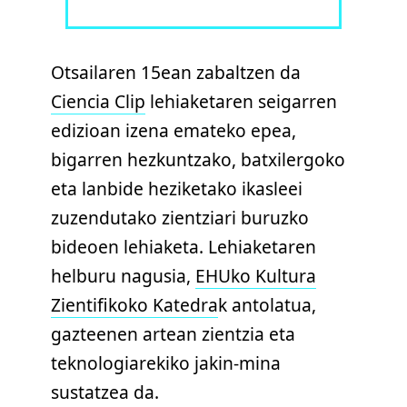
Otsailaren 15ean zabaltzen da
Ciencia Clip
lehiaketaren seigarren
edizioan izena emateko epea,
bigarren hezkuntzako, batxilergoko
eta lanbide heziketako ikasleei
zuzendutako zientziari buruzko
bideoen lehiaketa. Lehiaketaren
helburu nagusia,
EHUko Kultura
Zientifikoko Katedra
k antolatua,
gazteenen artean zientzia eta
teknologiarekiko jakin-mina
sustatzea da.