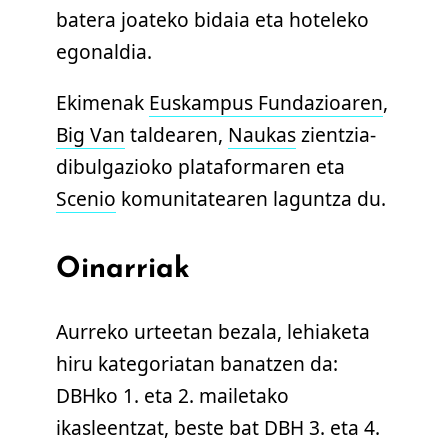
batera joateko bidaia eta hoteleko
egonaldia.
Ekimenak
Euskampus Fundazioaren
,
Big Van
taldearen,
Naukas
zientzia-
dibulgazioko plataformaren eta
Scenio
komunitatearen laguntza du.
Oinarriak
Aurreko urteetan bezala, lehiaketa
hiru kategoriatan banatzen da:
DBHko 1. eta 2. mailetako
ikasleentzat, beste bat DBH 3. eta 4.