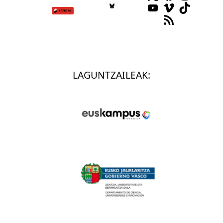
YouTube
Vimeo
TikTok
RSS Feed
LAGUNTZAILEAK: