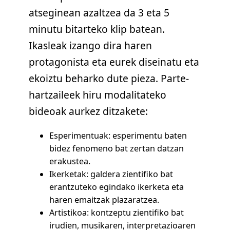
atseginean azaltzea da 3 eta 5
minutu bitarteko klip batean.
Ikasleak izango dira haren
protagonista eta eurek diseinatu eta
ekoiztu beharko dute pieza. Parte-
hartzaileek hiru modalitateko
bideoak aurkez ditzakete:
Esperimentuak: esperimentu baten
bidez fenomeno bat zertan datzan
erakustea.
Ikerketak: galdera zientifiko bat
erantzuteko egindako ikerketa eta
haren emaitzak plazaratzea.
Artistikoa: kontzeptu zientifiko bat
irudien, musikaren, interpretazioaren