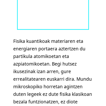
Fisika kuantikoak materiaren eta
energiaren portaera aztertzen du
partikula atomikoetan eta
azpiatomikoetan. Begi hutsez
ikusezinak izan arren, gure
errealitatearen euskarri dira. Mundu
mikroskopiko horretan agintzen
duten legeek ez dute fisika klasikoan
bezala funtzionatzen, ez diote