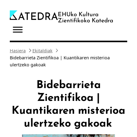
Joan
edukira
EHUko Kultura
Zientifikoko Katedra
Hasiera
Ekitaldiak
Bidebarrieta Zientifikoa | Kuantikaren misterioa
ulertzeko gakoak
Bidebarrieta
Zientifikoa |
Kuantikaren misterioa
ulertzeko gakoak