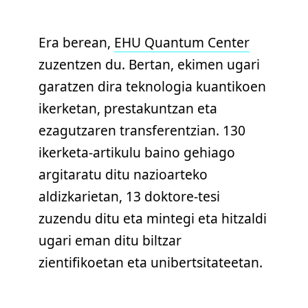
Era berean,
EHU Quantum Center
zuzentzen du. Bertan, ekimen ugari
garatzen dira teknologia kuantikoen
ikerketan, prestakuntzan eta
ezagutzaren transferentzian. 130
ikerketa-artikulu baino gehiago
argitaratu ditu nazioarteko
aldizkarietan, 13 doktore-tesi
zuzendu ditu eta mintegi eta hitzaldi
ugari eman ditu biltzar
zientifikoetan eta unibertsitateetan.