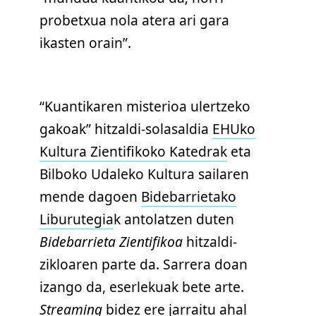
probetxua nola atera ari gara
ikasten orain”.
“Kuantikaren misterioa ulertzeko
gakoak” hitzaldi-solasaldia
EHUko
Kultura Zientifikoko Katedrak
eta
Bilboko Udaleko Kultura sailaren
mende dagoen
Bidebarrietako
Liburutegia
k antolatzen duten
Bidebarrieta Zientifikoa
hitzaldi-
zikloaren parte da. Sarrera doan
izango da, eserlekuak bete arte.
Streaming
bidez ere jarraitu ahal