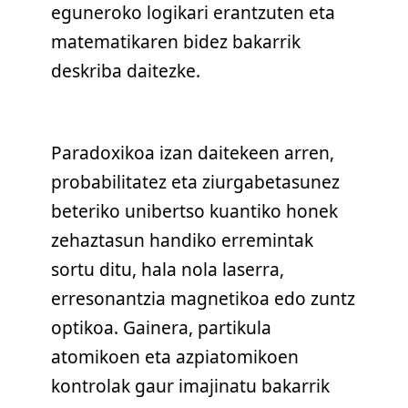
eguneroko logikari erantzuten eta
matematikaren bidez bakarrik
deskriba daitezke.
Paradoxikoa izan daitekeen arren,
probabilitatez eta ziurgabetasunez
beteriko unibertso kuantiko honek
zehaztasun handiko erremintak
sortu ditu, hala nola laserra,
erresonantzia magnetikoa edo zuntz
optikoa. Gainera, partikula
atomikoen eta azpiatomikoen
kontrolak gaur imajinatu bakarrik