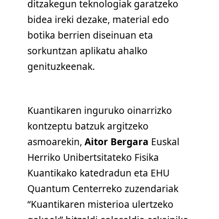
ditzakegun teknologiak garatzeko
bidea ireki dezake, material edo
botika berrien diseinuan eta
sorkuntzan aplikatu ahalko
genituzkeenak.
Kuantikaren inguruko oinarrizko
kontzeptu batzuk argitzeko
asmoarekin,
Aitor Bergara
Euskal
Herriko Unibertsitateko Fisika
Kuantikako katedradun eta EHU
Quantum Centerreko zuzendariak
“Kuantikaren misterioa ulertzeko