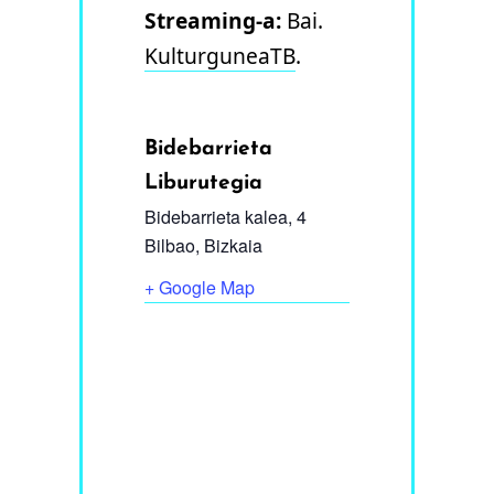
Streaming-a:
Bai.
KulturguneaTB
.
Bidebarrieta
Liburutegia
Bidebarrieta kalea, 4
Bilbao
,
Bizkaia
+ Google Map