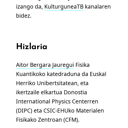
izango da,
KulturguneaTB
kanalaren
bidez.
Hizlaria
Aitor Bergara Jauregui
Fisika
Kuantikoko katedraduna da Euskal
Herriko Unibertsitatean, eta
ikertzaile elkartua Donostia
International Physics Centerren
(DIPC) eta CSIC-EHUko Materialen
Fisikako Zentroan (CFM).