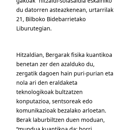
gakoak” hitzaldi-solasaldia eskainiko
du datorren asteazkenean, urtarrilak
21, Bilboko Bidebarrietako
Liburutegian.
Hitzaldian, Bergarak fisika kuantikoa
benetan zer den azalduko du,
zergatik dagoen hain puri-purian eta
nola ari den eraldaketa
teknologikoak bultzatzen
konputazioa, sentsoreak edo
komunikazioak bezalako arloetan.
Berak laburbiltzen duen moduan,
“mundua kuantikoa da; horri