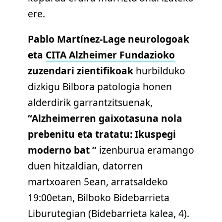
ere.
Pablo Martínez-Lage neurologoak
eta
CITA Alzheimer Fundazioko
zuzendari zientifikoak
hurbilduko
dizkigu Bilbora patologia honen
alderdirik garrantzitsuenak,
“Alzheimerren gaixotasuna nola
prebenitu eta tratatu: Ikuspegi
moderno bat ”
izenburua eramango
duen hitzaldian, datorren
martxoaren 5ean, arratsaldeko
19:00etan, Bilboko Bidebarrieta
Liburutegian (Bidebarrieta kalea, 4).