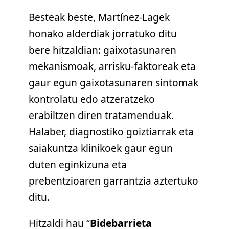
Besteak beste, Martínez-Lagek
honako alderdiak jorratuko ditu
bere hitzaldian: gaixotasunaren
mekanismoak, arrisku-faktoreak eta
gaur egun gaixotasunaren sintomak
kontrolatu edo atzeratzeko
erabiltzen diren tratamenduak.
Halaber, diagnostiko goiztiarrak eta
saiakuntza klinikoek gaur egun
duten eginkizuna eta
prebentzioaren garrantzia aztertuko
ditu.
Hitzaldi hau “
Bidebarrieta