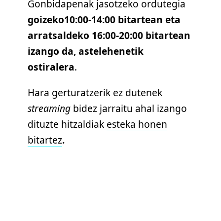
Gonbidapenak jasotzeko ordutegia
goizeko
10:00-14:00 bitartean eta
arratsaldeko 16:00-20:00 bitartean
izango da, astelehenetik
ostiralera
.
Hara gerturatzerik ez dutenek
streaming
bidez jarraitu ahal izango
dituzte hitzaldiak
esteka honen
bitartez
.