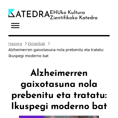
Joan
edukira
EHUko Kultura
Zientifikoko Katedra
Hasiera
Ekitaldiak
Alzheimerren gaixotasuna nola prebenitu eta tratatu:
Ikuspegi moderno bat
Alzheimerren
gaixotasuna nola
prebenitu eta tratatu:
Ikuspegi moderno bat