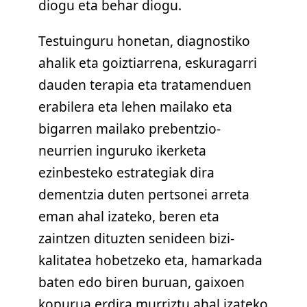
diogu eta behar diogu.
Testuinguru honetan, diagnostiko
ahalik eta goiztiarrena, eskuragarri
dauden terapia eta tratamenduen
erabilera eta lehen mailako eta
bigarren mailako prebentzio-
neurrien inguruko ikerketa
ezinbesteko estrategiak dira
dementzia duten pertsonei arreta
eman ahal izateko, beren eta
zaintzen dituzten senideen bizi-
kalitatea hobetzeko eta, hamarkada
baten edo biren buruan, gaixoen
kopurua erdira murriztu ahal izateko