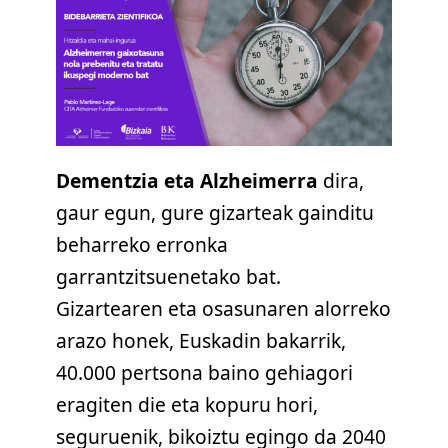
Dementzia eta Alzheimerra
dira,
gaur egun, gure gizarteak gainditu
beharreko erronka
garrantzitsuenetako bat.
Gizartearen eta osasunaren alorreko
arazo honek, Euskadin bakarrik,
40.000 pertsona baino gehiagori
eragiten die eta kopuru hori,
seguruenik, bikoiztu egingo da 2040