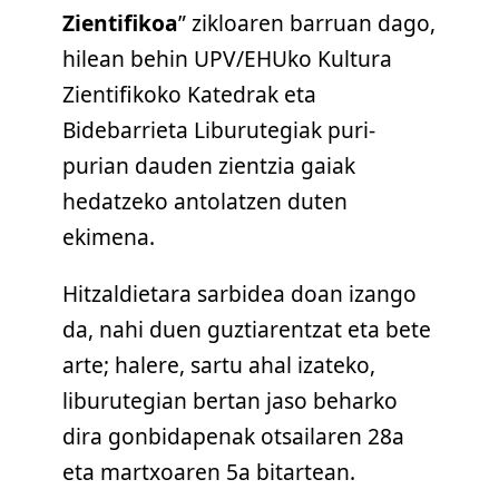
Zientifikoa
” zikloaren barruan dago,
hilean behin UPV/EHUko Kultura
Zientifikoko Katedrak eta
Bidebarrieta Liburutegiak puri-
purian dauden zientzia gaiak
hedatzeko antolatzen duten
ekimena.
Hitzaldietara sarbidea doan izango
da, nahi duen guztiarentzat eta bete
arte; halere, sartu ahal izateko,
liburutegian bertan jaso beharko
dira gonbidapenak otsailaren 28a
eta martxoaren 5a bitartean.