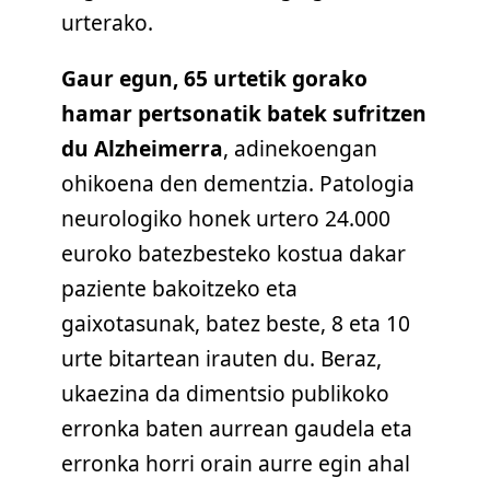
urterako.
Gaur egun, 65 urtetik gorako
hamar pertsonatik batek sufritzen
du Alzheimerra
, adinekoengan
ohikoena den dementzia. Patologia
neurologiko honek urtero 24.000
euroko batezbesteko kostua dakar
paziente bakoitzeko eta
gaixotasunak, batez beste, 8 eta 10
urte bitartean irauten du. Beraz,
ukaezina da dimentsio publikoko
erronka baten aurrean gaudela eta
erronka horri orain aurre egin ahal