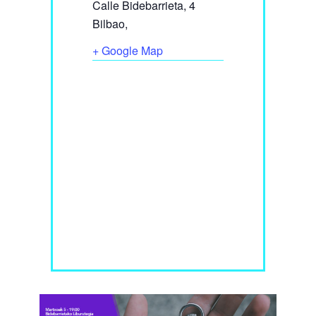
Calle Bidebarrieta, 4
Bilbao
,
+ Google Map