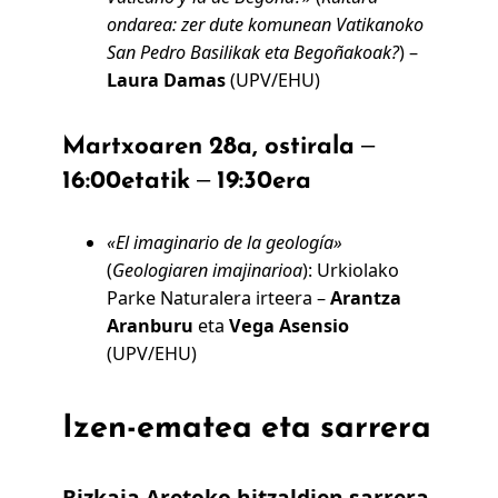
ondarea: zer dute komunean Vatikanoko
San Pedro Basilikak eta Begoñakoak?
) –
Laura Damas
(UPV/EHU)
Martxoaren 28a, ostirala –
16:00etatik – 19:30era
«El imaginario de la geología»
(
Geologiaren imajinarioa
): Urkiolako
Parke Naturalera irteera –
Arantza
Aranburu
eta
Vega Asensio
(UPV/EHU)
Izen-ematea eta sarrera
Bizkaia Aretoko hitzaldien sarrera