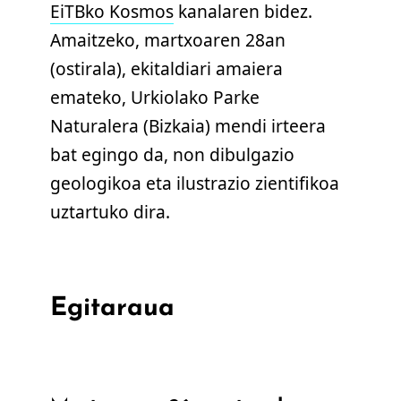
EiTBko Kosmos
kanalaren bidez.
Amaitzeko, martxoaren 28an
(ostirala), ekitaldiari amaiera
emateko, Urkiolako Parke
Naturalera (Bizkaia) mendi irteera
bat egingo da, non dibulgazio
geologikoa eta ilustrazio zientifikoa
uztartuko dira.
Egitaraua