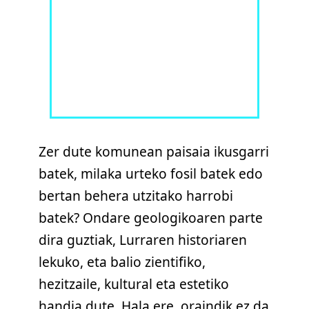
Zer dute komunean paisaia ikusgarri
batek, milaka urteko fosil batek edo
bertan behera utzitako harrobi
batek? Ondare geologikoaren parte
dira guztiak, Lurraren historiaren
lekuko, eta balio zientifiko,
hezitzaile, kultural eta estetiko
handia dute. Hala ere, oraindik ez da