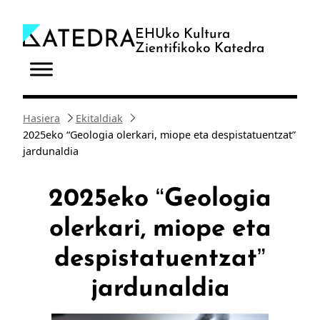
Joan
edukira
EHUko Kultura
Zientifikoko Katedra
Hasiera
Ekitaldiak
2025eko “Geologia olerkari, miope eta despistatuentzat”
jardunaldia
2025eko “Geologia
olerkari, miope eta
despistatuentzat”
jardunaldia