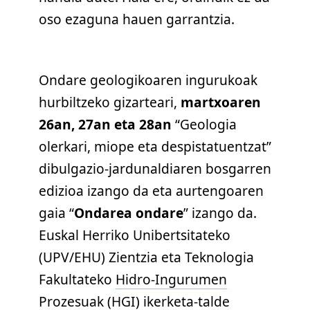
oso ezaguna hauen garrantzia.
Ondare geologikoaren ingurukoak
hurbiltzeko gizarteari,
martxoaren
26an, 27an eta 28an
“Geologia
olerkari, miope eta despistatuentzat”
dibulgazio-jardunaldiaren bosgarren
edizioa izango da eta aurtengoaren
gaia “
Ondarea ondare
” izango da.
Euskal Herriko Unibertsitateko
(UPV/EHU) Zientzia eta Teknologia
Fakultateko
Hidro-Ingurumen
Prozesuak (HGI)
ikerketa-talde