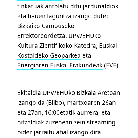
finkatuak antolatu ditu jardunaldiok,
eta hauen laguntza izango dute:
Bizkaiko Campuseko
Errektoreordetza
,
UPV/EHUko
Kultura Zientifikoko Katedra
,
Euskal
Kostaldeko Geoparkea
eta
Energiaren Euskal Erakundeak
(EVE).
Ekitaldia UPV/EHUko Bizkaia Aretoan
izango da (Bilbo), martxoaren 26an
eta 27an, 16:00etatik aurrera, eta
hitzaldiak zuzenean zein streaming
bidez jarraitu ahal izango dira