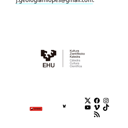
Twitter
Facebook
Instag
YouTube
Vimeo
TikTok
RSS Feed