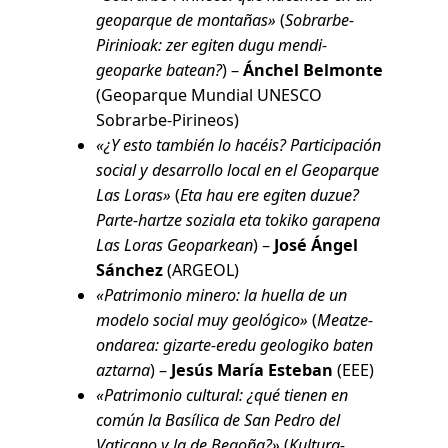
geoparque de montañas»
(
Sobrarbe-
Pirinioak: zer egiten dugu mendi-
geoparke batean?
) –
Ánchel Belmonte
(Geoparque Mundial UNESCO
Sobrarbe-Pirineos)
«¿Y esto también lo hacéis? Participación
social y desarrollo local en el Geoparque
Las Loras»
(
Eta hau ere egiten duzue?
Parte-hartze soziala eta tokiko garapena
Las Loras Geoparkean
) –
José Ángel
Sánchez
(ARGEOL)
«Patrimonio minero: la huella de un
modelo social muy geológico»
(
Meatze-
ondarea: gizarte-eredu geologiko baten
aztarna
) –
Jesús María Esteban
(EEE)
«Patrimonio cultural: ¿qué tienen en
común la Basílica de San Pedro del
Vaticano y la de Begoña?»
(
Kultura-