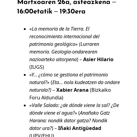
Martxoaren 26a, asteazkena –
16:00etatik – 19:30era
«La memoria de la Tierra. El
reconocimiento internacional del
patrimonio geológico» (Lurraren
memoria. Geologia-ondarearen
nazioarteko aitorpena
)
–
Asier Hilario
(IUGS)
«Y… ¿cómo se gestiona el patrimonio
natural?»
(
Eta… nola kudeatzen da ondare
naturala?)
–
Xabier Arana
(Bizkaiko
Foru Aldundia)
«Valle Salado: ¿de dónde viene la sal? ¿De
dónde viene el agua?»
(
Anañako Gatz
Harana: nondik dator gatza? Nondik
dator ura?
) –
Iñaki Antigüedad
(UPV/EHU)