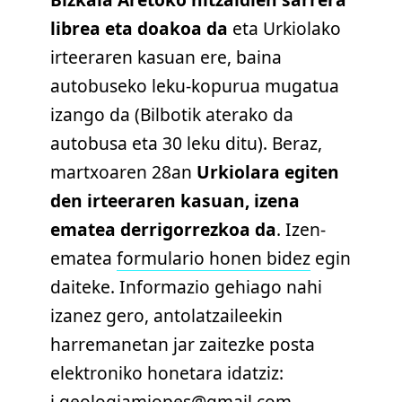
librea eta doakoa da
eta Urkiolako
irteeraren kasuan ere, baina
autobuseko leku-kopurua mugatua
izango da (Bilbotik aterako da
autobusa eta 30 leku ditu). Beraz,
martxoaren 28an
Urkiolara egiten
den irteeraren kasuan, izena
ematea derrigorrezkoa da
. Izen-
ematea
formulario honen bidez
egin
daiteke. Informazio gehiago nahi
izanez gero, antolatzaileekin
harremanetan jar zaitezke posta
elektroniko honetara idatziz:
j.geologiamiopes@gmail.com
.