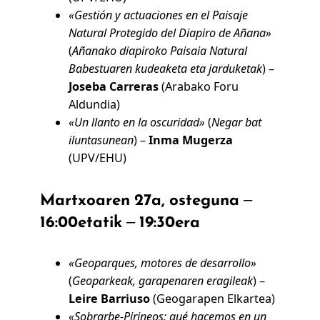
«Gestión y actuaciones en el Paisaje
Natural Protegido del Diapiro de Añana»
(
Añanako diapiroko Paisaia Natural
Babestuaren
kudeaketa eta jarduketak
) –
Joseba Carreras
(Arabako Foru
Aldundia)
«Un llanto en la oscuridad»
(
Negar bat
iluntasunean
) –
Inma Mugerza
(UPV/EHU)
Martxoaren 27a, osteguna –
16:00etatik – 19:30era
«Geoparques, motores de desarrollo»
(
Geoparkeak, garapenaren eragileak
) –
Leire Barriuso
(Geogarapen Elkartea)
«Sobrarbe-Pirineos: qué hacemos en un