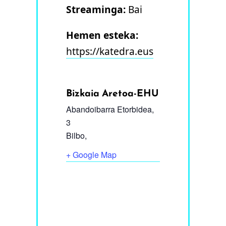
Streaminga:
Bai
Hemen esteka:
https://katedra.eus
Bizkaia Aretoa-EHU
Abandoibarra Etorbidea,
3
Bilbo
,
+ Google Map