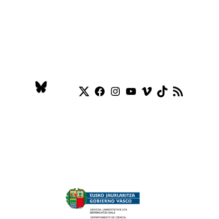
Twitter
Facebook
Instagram
YouTube
Vimeo
TikTok
RSS Feed