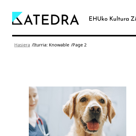
Joan
edukira
EHUko Kultura Zi
/
/
Hasiera
Iturria: Knowable
Page 2