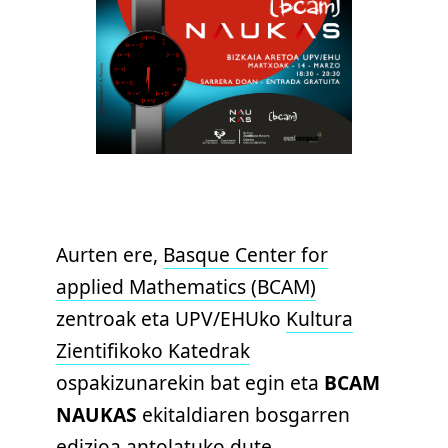
Aurten ere,
Basque Center for
applied Mathematics (BCAM)
zentroak eta UPV/EHUko
Kultura
Zientifikoko Katedrak
ospakizunarekin bat egin eta
BCAM
NAUKAS
ekitaldiaren bosgarren
edizioa antolatuko dute