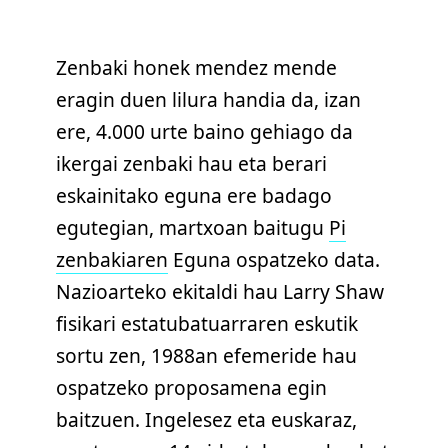
Zenbaki honek mendez mende
eragin duen lilura handia da, izan
ere, 4.000 urte baino gehiago da
ikergai zenbaki hau eta berari
eskainitako eguna ere badago
egutegian, martxoan baitugu
Pi
zenbakiaren
Eguna ospatzeko data.
Nazioarteko ekitaldi hau Larry Shaw
fisikari estatubatuarraren eskutik
sortu zen, 1988an efemeride hau
ospatzeko proposamena egin
baitzuen. Ingelesez eta euskaraz,