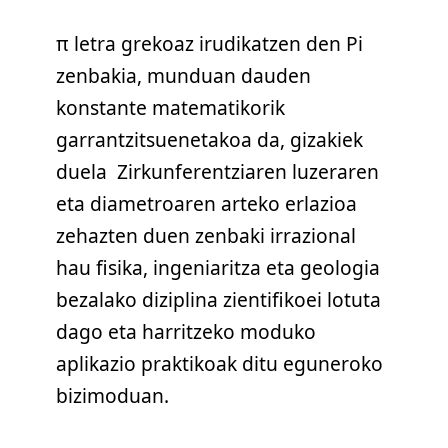
π letra grekoaz irudikatzen den Pi
zenbakia, munduan dauden
konstante matematikorik
garrantzitsuenetakoa da, gizakiek
duela Zirkunferentziaren luzeraren
eta diametroaren arteko erlazioa
zehazten duen zenbaki irrazional
hau fisika, ingeniaritza eta geologia
bezalako diziplina zientifikoei lotuta
dago eta harritzeko moduko
aplikazio praktikoak ditu eguneroko
bizimoduan.