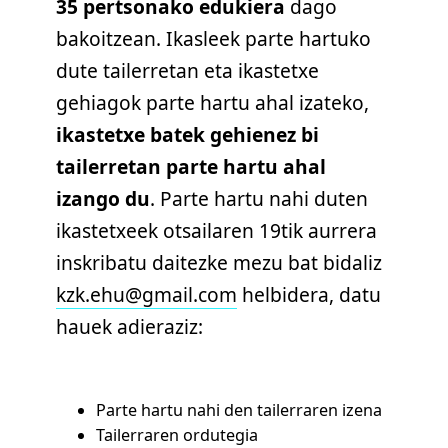
35 pertsonako edukiera
dago
bakoitzean. Ikasleek parte hartuko
dute tailerretan eta ikastetxe
gehiagok parte hartu ahal izateko,
ikastetxe batek gehienez bi
tailerretan parte hartu ahal
izango du
. Parte hartu nahi duten
ikastetxeek otsailaren 19tik aurrera
inskribatu daitezke mezu bat bidaliz
kzk.ehu@gmail.com
helbidera, datu
hauek adieraziz:
Parte hartu nahi den tailerraren izena
Tailerraren ordutegia