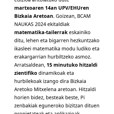
martxoaren 14an UPV/EHUren
Bizkaia Aretoan
. Goizean, BCAM
NAUKAS 2024 ekitaldiak
matematika-tailerrak
eskainiko
ditu, lehen eta bigarren hezkuntzako
ikasleei matematika modu ludiko eta
erakargarrian hurbiltzeko asmoz.
Arratsaldean,
15 minutuko hitzaldi
zientifiko
dinamikoak eta
hurbilekoak izango dira Bizkaia
Aretoko Mitxelena aretoan. Hitzaldi
horien bidez, besteak beste, Pi
zenbakiak eguneroko bizitzan dituen
propietateak eta aplikazioak