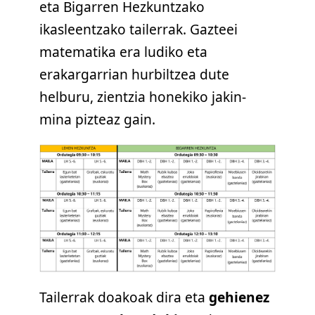
eta Bigarren Hezkuntzako
ikasleentzako tailerrak. Gazteei
matematika era ludiko eta
erakargarrian hurbiltzea dute
helburu, zientzia honekiko jakin-
mina pizteaz gain.
Tailerrak doakoak dira eta
gehienez