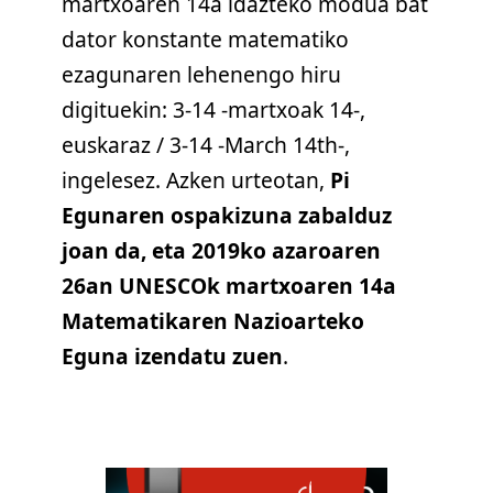
martxoaren 14a idazteko modua bat
dator konstante matematiko
ezagunaren lehenengo hiru
digituekin: 3-14 -martxoak 14-,
euskaraz / 3-14 -March 14th-,
ingelesez. Azken urteotan,
Pi
Egunaren ospakizuna zabalduz
joan da, eta 2019ko azaroaren
26an UNESCOk martxoaren 14a
Matematikaren Nazioarteko
Eguna izendatu zuen
.