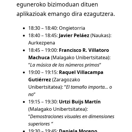
eguneroko bizimoduan dituen
aplikazioak emango dira ezagutzera.
18:30 – 18:40: Ongietorria
18:40 – 18:45:
Javier Peláez
(Naukas):
Aurkezpena
18:45 – 19:00:
Francisco R. Villatoro
Machuca
(Malagako Unibertsitatea):
“
La música de los números primos
“
19:00 – 19:15:
Raquel Villacampa
Gutiérrez
(Zaragozako
Unibertsitatea): “
El tamaño importa… o
no
“
19:15 – 19:30:
Urtzi Buijs Martín
(Malagako Unibertsitatea):
“
Demostraciones visuales en dimensiones
superiores “
19:30 – 19:45:
Daniela Moreno