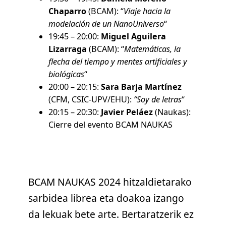
Chaparro
(BCAM): “
Viaje hacia la
modelación de un NanoUniverso
“
19:45 – 20:00:
Miguel Aguilera
Lizarraga
(BCAM): “
Matemáticas, la
flecha del tiempo y mentes artificiales y
biológicas
“
20:00 – 20:15:
Sara Barja Martínez
(CFM, CSIC-UPV/EHU):
“Soy de letras
“
20:15 – 20:30:
Javier Peláez
(Naukas):
Cierre del evento BCAM NAUKAS
BCAM NAUKAS 2024 hitzaldietarako
sarbidea librea eta doakoa izango
da lekuak bete arte. Bertaratzerik ez