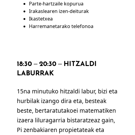
Parte-hartzaile kopurua
Irakaslearen izen-deiturak
Ikastetxea
Harremanetarako telefonoa
18:30 – 20:30 – HITZALDI
LABURRAK
15na minutuko hitzaldi labur, bizi eta
hurbilak izango dira eta, besteak
beste, bertaratutakoei matematiken
izaera liluragarria bistaratzeaz gain,
Pi zenbakiaren propietateak eta