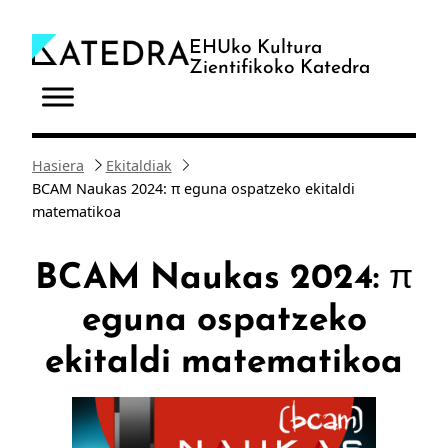
Joan
edukira
EHUko Kultura
Zientifikoko Katedra
Hasiera
Ekitaldiak
BCAM Naukas 2024: π eguna ospatzeko ekitaldi
matematikoa
BCAM Naukas 2024: π
eguna ospatzeko
ekitaldi matematikoa