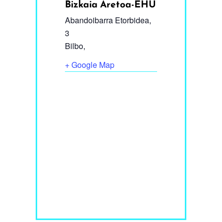
Bizkaia Aretoa-EHU
Abandoibarra Etorbidea,
3
Bilbo
,
+ Google Map