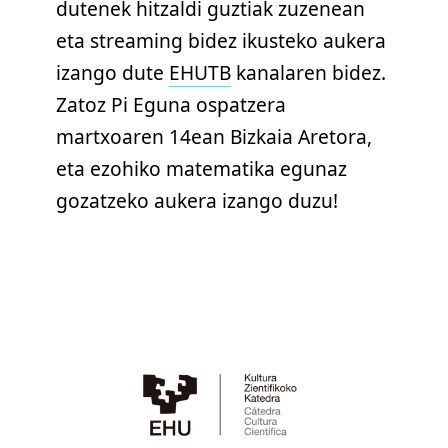
dutenek hitzaldi guztiak zuzenean
eta streaming bidez ikusteko aukera
izango dute
EHUTB
kanalaren bidez.
Zatoz Pi Eguna ospatzera
martxoaren 14ean Bizkaia Aretora,
eta ezohiko matematika egunaz
gozatzeko aukera izango duzu!