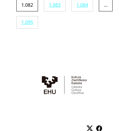
1.082
1.083
1.084
…
1.095
Twitter
Facebook