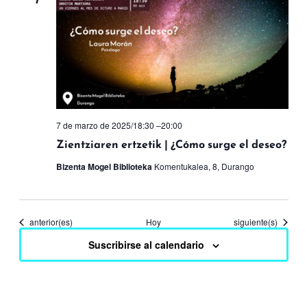
7 de marzo de 2025/18:30
–
20:00
Zientziaren ertzetik | ¿Cómo surge el deseo?
Bizenta Mogel Biblioteka
Komentukalea, 8, Durango
Eventos
Eventos
anterior(es)
Hoy
siguiente(s)
Suscribirse al calendario