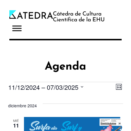
Cátedra de Cultura
Científica de la EHU
Agenda
Eventos
11/12/2024
 – 
07/03/2025
Na
Na
Lista
Selecciona
de
de
la
diciembre 2024
fecha.
vis
vi
MIÉ
11