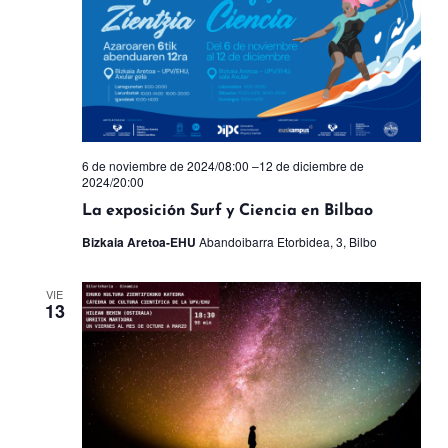
de
Ev
6 de noviembre de 2024/08:00
–
12 de diciembre de
2024/20:00
La exposición Surf y Ciencia en Bilbao
Bizkaia Aretoa-EHU
Abandoibarra Etorbidea, 3, Bilbo
VIE
13