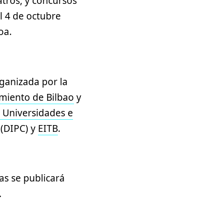
eatros, y concursos
l 4 de octubre
oa.
rganizada por la
miento de Bilbao
y
 Universidades e
(DIPC) y
EITB
.
as se publicará
.