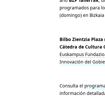
año
BZP Tailerrak
, u
programados para los
(domingo) en Bizkaia
Bilbo Zientzia Plaza
Cátedra de Cultura C
Euskampus Fundazio
Innovación del Gobi
Consulta el
programa
información detallad