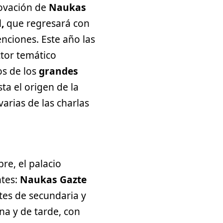
novación de
Naukas
l
,
que regresará con
nciones. Este año las
tor temático
os de los
grandes
ta el origen de la
arias de las charlas
re, el palacio
ntes:
Naukas Gazte
tes de secundaria y
a y de tarde, con