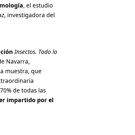
mología
, el estudio
az, investigadora del
ición
Insectos. Todo lo
de Navarra,
La muestra, que
xtraordinaria
-70% de todas las
ler impartido por el