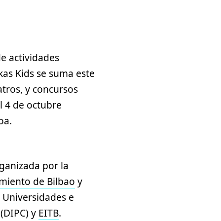
e actividades
ukas Kids se suma este
eatros, y concursos
l 4 de octubre
oa.
rganizada por la
miento de Bilbao
y
 Universidades e
(DIPC) y
EITB
.