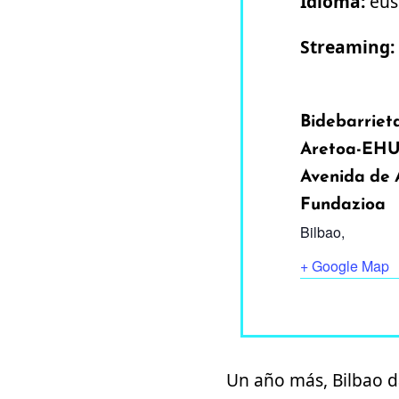
Idioma:
eusk
Streaming:
Bidebarriet
Aretoa-EHU;
Avenida de
Fundazioa
Bilbao
,
+ Google Map
Un año más, Bilbao da