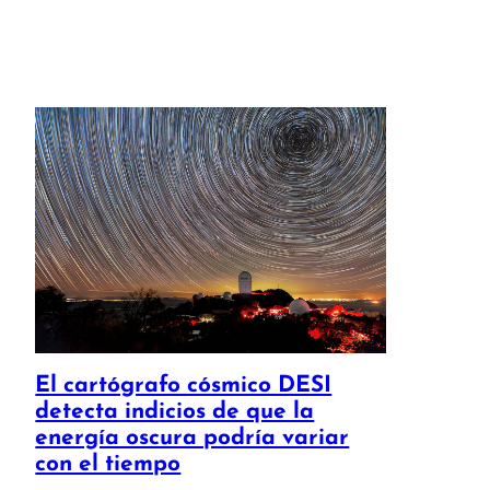
El cartógrafo cósmico DESI
detecta indicios de que la
energía oscura podría variar
con el tiempo