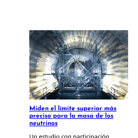
Miden el límite superior más
preciso para la masa de los
neutrinos
Un estudio con participación