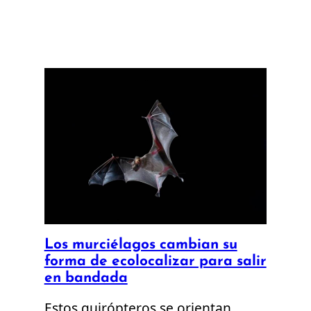
Los murciélagos cambian su
forma de ecolocalizar para salir
en bandada
Estos quirópteros se orientan