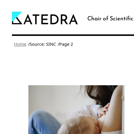
Skip
to
Chair of Scientifi
content
/
/
Home
Source: SINC
Page 2