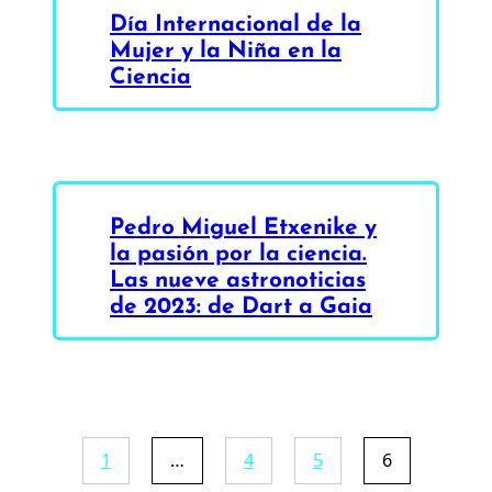
Día Internacional de la
Mujer y la Niña en la
Ciencia
Pedro Miguel Etxenike y
la pasión por la ciencia.
Las nueve astronoticias
de 2023: de Dart a Gaia
1
…
4
5
6