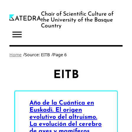
Skip
to
Chair of Scientific Culture of
the University of the Basque
content
Country
/
/
Home
Source: EITB
Page 6
EITB
Año de la Cuántica en
Euskadi. El origen
evolutivo del altruismo.
La evolución del cerebro
de aves y mamíferos