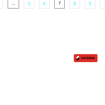
…
5
6
7
8
9