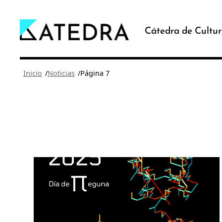
Saltar
al
Cátedra de Cultur
contenido
/
/
Inicio
Noticias
Página 7