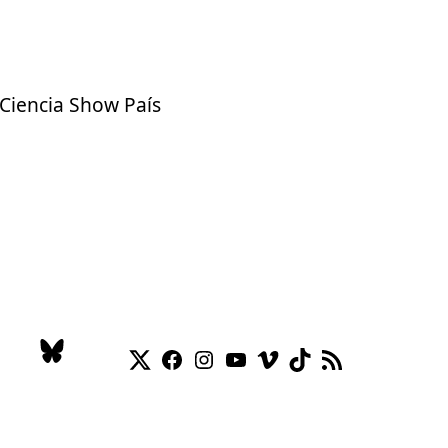
 Ciencia Show País
Twitter
Facebook
Instagram
YouTube
Vimeo
TikTok
Feed RSS