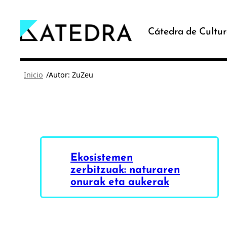
Saltar
al
Cátedra de Cultur
contenido
/
Inicio
Autor: ZuZeu
Ekosistemen
zerbitzuak: naturaren
onurak eta aukerak