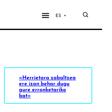
ES
«Herrietara zabaltzea
ere izan behar dugu
gure erronketariko
bat»