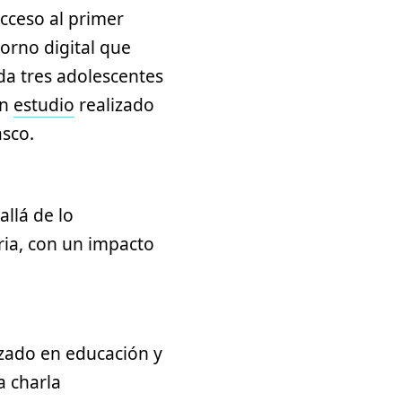
acceso al primer
orno digital que
da tres adolescentes
un
estudio
realizado
Vasco.
llá de lo
aria, con un impacto
izado en educación y
a charla