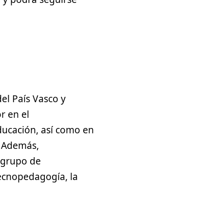
el País Vasco y
r en el
ducación, así como en
. Además,
l grupo de
tecnopedagogía, la