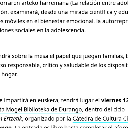
rraren arteko harremana (La relación entre adol
ón, examinará, desde una mirada científica y educ
os móviles en el bienestar emocional, la autorrepr
iones sociales en la adolescencia.
rá sobre la mesa el papel que juegan familias, 
o responsable, crítico y saludable de los disposi
l hogar.
e impartirá en euskera, tendrá lugar el
viernes 1
ta Mogel Biblioteka de Durango
, dentro del ciclo
n Ertzetik
, organizado por la
Cátedra de Cultura Ci
rango
. La entrada es libre hasta completar el afor