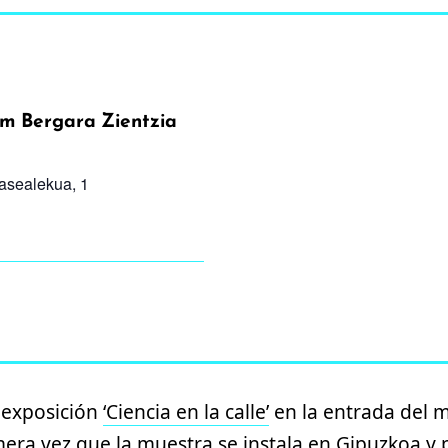
m Bergara Zientzia
pasealekua, 1
a exposición
‘Ciencia en la calle’
en la entrada del 
imera vez que la muestra se instala en Gipuzkoa 