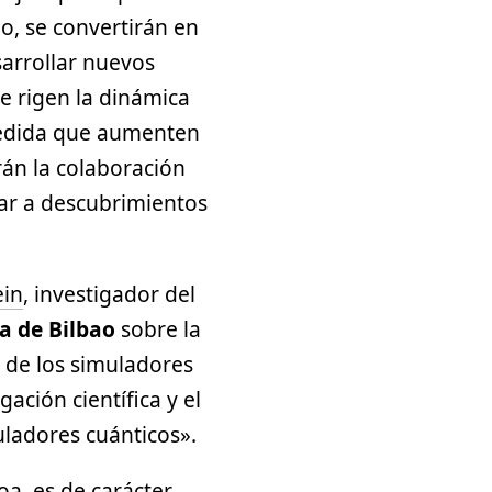
o, se convertirán en
arrollar nuevos
e rigen la dinámica
 medida que aumenten
rán la colaboración
gar a descubrimientos
ein
, investigador del
a de Bilbao
sobre la
o de los simuladores
ación científica y el
uladores cuánticos».
oa, es de carácter