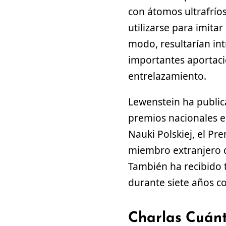
con átomos ultrafrío
utilizarse para imita
modo, resultarían in
importantes aportacio
entrelazamiento.
Lewenstein ha publica
premios nacionales e 
Nauki Polskiej, el Pr
miembro extranjero d
También ha recibido 
durante siete años c
Charlas Cuán