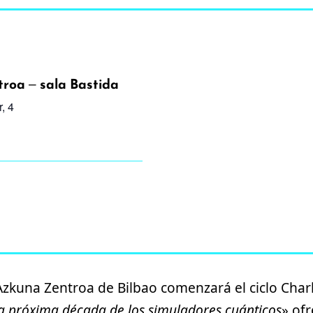
roa – sala Bastida
, 4
Azkuna Zentroa de Bilbao comenzará el ciclo Char
a próxima década de los simuladores cuánticos
» ofr