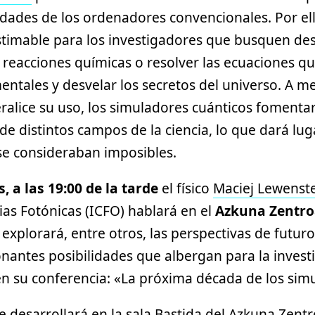
dades de los ordenadores convencionales. Por ell
timable para los investigadores que busquen des
 reacciones químicas o resolver las ecuaciones qu
ementales y desvelar los secretos del universo. A
ralice su uso, los simuladores cuánticos fomenta
de distintos campos de la ciencia, lo que dará lu
se consideraban imposibles.
, a las 19:00 de la tarde
el físico
Maciej Lewenst
cias Fotónicas (ICFO) hablará en el
Azkuna Zentro
 explorará, entre otros, las perspectivas de futur
onantes posibilidades que albergan para la investig
en su conferencia: «La próxima década de los sim
e desarrollará en la sala Bastida del Azkuna Zentr