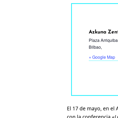
Azkuna Zent
Plaza Arriquibar
Bilbao
,
+ Google Map
El 17 de mayo, en el 
con la conferencia «
L