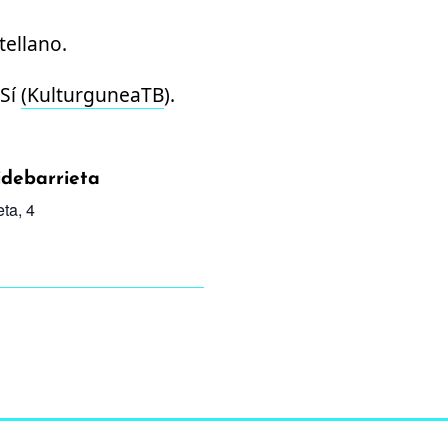
tellano.
Sí
(KulturguneaTB
).
idebarrieta
eta, 4