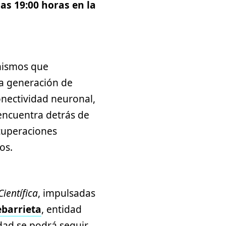
las 19:00 horas en la
anismos que
 la generación de
onectividad neuronal,
 encuentra detrás de
cuperaciones
os.
ientífica
, impulsadas
ebarrieta
, entidad
dad se podrá seguir