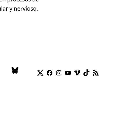
lar y nervioso.
Twitter
Facebook
Instagram
YouTube
Vimeo
TikTok
Feed RSS