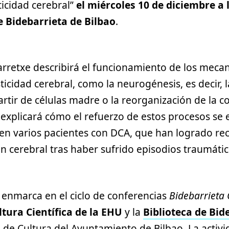
icidad cerebral”
el miércoles 10 de diciembre a 
e Bidebarrieta de Bilbao
.
barretxe describirá el funcionamiento de los mec
sticidad cerebral, como la neurogénesis, es decir,
tir de células madre o la reorganización de la c
 explicará cómo el refuerzo de estos procesos se
en varios pacientes con DCA, que han logrado re
n cerebral tras haber sufrido episodios traumátic
 enmarca en el ciclo de conferencias
Bidebarrieta C
tura Científica de la EHU
y la
Biblioteca de Bid
 de Cultura del Ayuntamiento de Bilbao. La activi