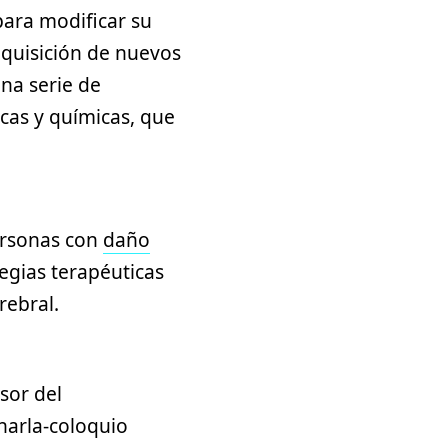
 para modificar su
adquisición de nuevos
na serie de
cas y químicas, que
personas con
daño
tegias terapéuticas
rebral.
sor del
harla-coloquio