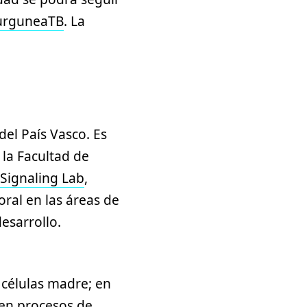
urguneaTB
. La
del País Vasco. Es
 la Facultad de
Signaling Lab
,
ral en las áreas de
desarrollo.
s células madre; en
n en procesos de