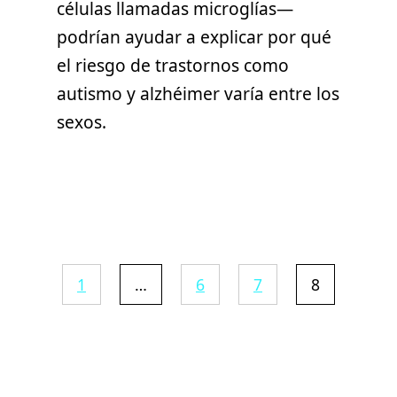
células llamadas microglías—
podrían ayudar a explicar por qué
el riesgo de trastornos como
autismo y alzhéimer varía entre los
sexos.
1
…
6
7
8