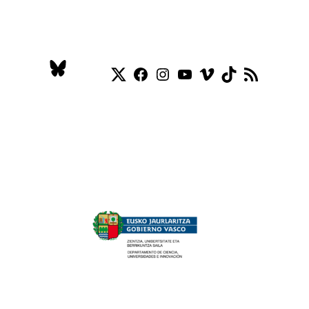
Twitter
Facebook
Instagram
YouTube
Vimeo
TikTok
RSS Feed