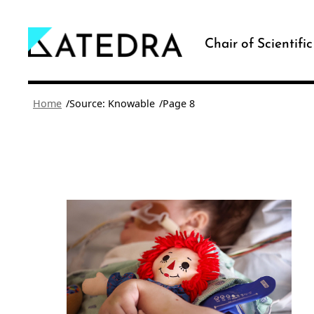
Skip
to
Chair of Scientifi
content
/
/
Home
Source: Knowable
Page 8