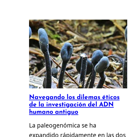
Navegando los dilemas éticos
de la investigación del ADN
humano antiguo
La paleogenómica se ha
expandido rápidamente en las dos