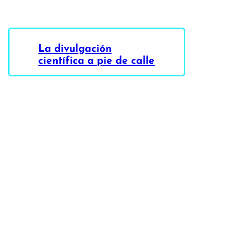
La divulgación
científica a pie de calle