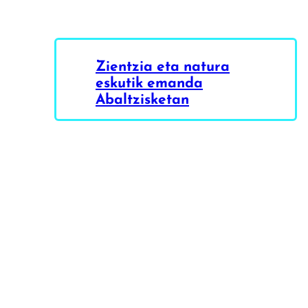
Zientzia eta natura
eskutik emanda
Abaltzisketan