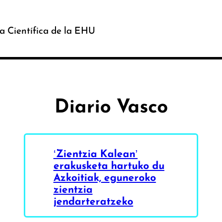
a Científica de la EHU
Diario Vasco
‘Zientzia Kalean’
erakusketa hartuko du
Azkoitiak, eguneroko
zientzia
jendarteratzeko