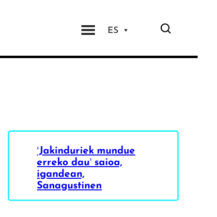
ES
‘Jakinduriek mundue
erreko dau’ saioa,
igandean,
Sanagustinen