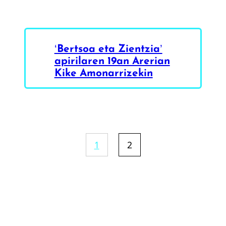
‘Bertsoa eta Zientzia’
apirilaren 19an Arerian
Kike Amonarrizekin
1
2