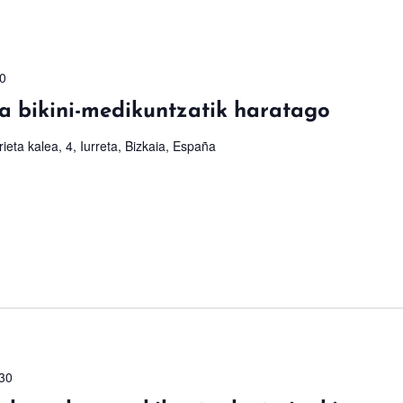
0
bikini-medikuntzatik haratago
ieta kalea, 4, Iurreta, Bizkaia, España
30