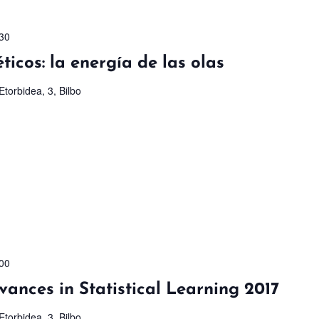
30
icos: la energía de las olas
torbidea, 3, Bilbo
00
vances in Statistical Learning 2017
torbidea, 3, Bilbo