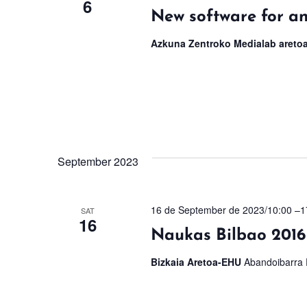
6
New software for an
Azkuna Zentroko Medialab areto
September 2023
16 de September de 2023/10:00
–
1
SAT
16
Naukas Bilbao 2016
Bizkaia Aretoa-EHU
Abandoibarra E