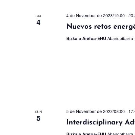
4 de November de 2023/19:00
–
20:
SAT
4
Nuevos retos energét
Bizkaia Aretoa-EHU
Abandoibarra E
5 de November de 2023/08:00
–
17:
SUN
5
Interdisciplinary Ad
Bizkaia Aretoa-EHU
Abandoibarra E