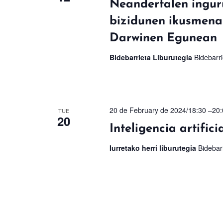
Neandertalen ingur
bizidunen ikusmena
Darwinen Egunean
Bidebarrieta Liburutegia
Bidebarri
20 de February de 2024/18:30
–
20:
TUE
20
Inteligencia artifici
Iurretako herri liburutegia
Bidebarr