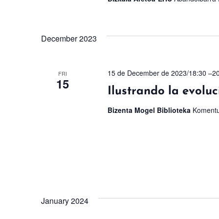
December 2023
15 de December de 2023/18:30
–
2
FRI
15
Ilustrando la evol
Bizenta Mogel Biblioteka
Komentu
January 2024