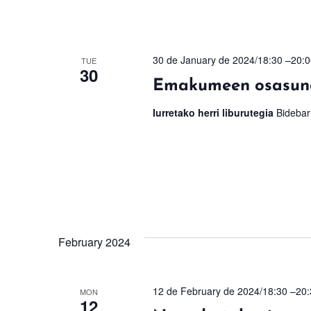
30 de January de 2024/18:30
–
20:0
TUE
30
Emakumeen osasuna 
Iurretako herri liburutegia
Bidebarr
February 2024
12 de February de 2024/18:30
–
20:
MON
12