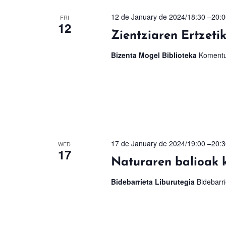
12 de January de 2024/18:30
–
20:0
FRI
12
Zientziaren Ertzeti
Bizenta Mogel Biblioteka
Komentu
17 de January de 2024/19:00
–
20:3
WED
17
Naturaren balioak kr
Bidebarrieta Liburutegia
Bidebarri