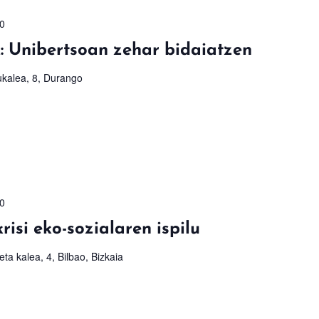
0
k: Unibertsoan zehar bidaiatzen
kalea, 8, Durango
0
isi eko-sozialaren ispilu
eta kalea, 4, Bilbao, Bizkaia