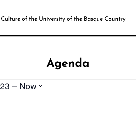
c Culture of the University of the Basque Country
Agenda
023
 – 
Now