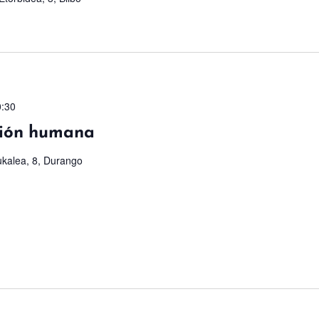
0:30
ución humana
kalea, 8, Durango