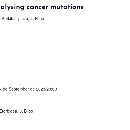
alysing cancer mutations
a
Arrikibar plaza, 4, Bilbo
7 de September de 2023/20:00
torbidea, 3, Bilbo