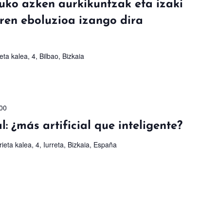
uko azken aurkikuntzak eta izaki
ren eboluzioa izango dira
eta kalea, 4, Bilbao, Bizkaia
00
al: ¿más artificial que inteligente?
ieta kalea, 4, Iurreta, Bizkaia, España